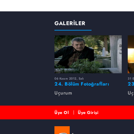
GALERİLER
06 Kasım 2012, Salı
31 
24. Bölüm Fotoğrafları
23
Uçurum
Uç
Üye Ol
Üye Girişi