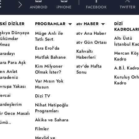
E
ANDROID
iPHONE
FACEBOOK
TWITTER
SKİ DİZİLER
PROGRAMLAR
atv HABER
DİZİ
KADROLAR
şkıya Dünyaya
Müge Anlı ile
atv Ana Haber
Altı Üstü
ükümdar
Tatlı Sert
atv Gün Ortası
İstanbul Ka
lmaz
Esra Erol'da
Kahvaltı
Mercan Köş
aradayı
Mutfak Bahane
Haberleri
Kadro
ara Para Aşk
Kim Milyoner
atv'de Hafta
A.B.İ. Kadr
en Anlat
Olmak İster?
Sonu
Kuruluş Or
aradeniz
Var Mısın Yok
Kadro
vrupa Yakası
Musun
ercai
Dizi TV
ardeşlerim
Nihat Hatipoğlu
Programları
ir Gece Masalı
Akika ve Sahara
ümü..
Filmler
Mevlid ve