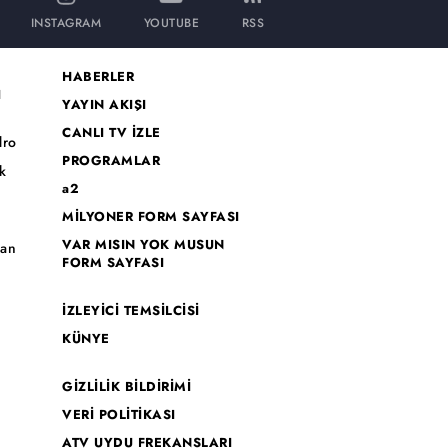
INSTAGRAM
YOUTUBE
RSS
HABERLER
I
YAYIN AKIŞI
CANLI TV İZLE
dro
PROGRAMLAR
k
a2
MİLYONER FORM SAYFASI
o
VAR MISIN YOK MUSUN
han
FORM SAYFASI
İZLEYİCİ TEMSİLCİSİ
KÜNYE
GİZLİLİK BİLDİRİMİ
VERİ POLİTİKASI
ATV UYDU FREKANSLARI