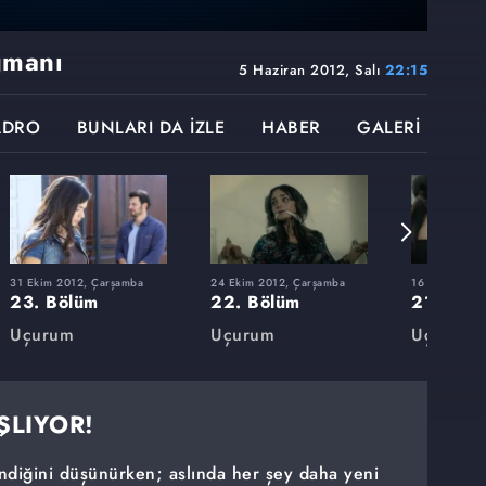
gmanı
5 Haziran 2012, Salı
22:15
ADRO
BUNLARI DA İZLE
HABER
GALERİ
31 Ekim 2012, Çarşamba
24 Ekim 2012, Çarşamba
16 Ekim 2012,
23. Bölüm
22. Bölüm
21. Böl
Uçurum
Uçurum
Uçurum
ŞLIYOR!
diğini düşünürken; aslında her şey daha yeni