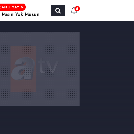
CANLI YAYIN
5
r Mısın Yok Musun