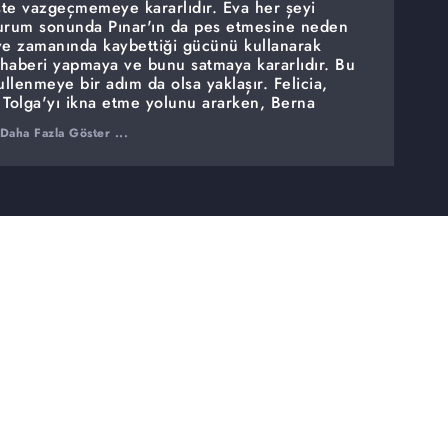
işte vazgeçmemeye kararlıdır. Eva her şeyi
durum sonunda Pınar'ın da pes etmesine neden
ı ve zamanında kaybettiği gücünü kullanarak
 haberi yapmaya ve bunu satmaya kararlıdır. Bu
ullenmeye bir adım da olsa yaklaşır. Felicia,
 Tolga'yı ikna etme yolunu ararken, Berna
avyona, Felicia'ya gelir.
Daha Fazla Göster ...