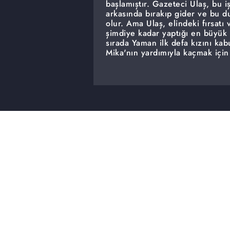
başlamıştır. Gazeteci Ulaş, bu 
arkasında bırakıp gider ve bu 
olur. Ama Ulaş, elindeki fırsat
şimdiye kadar yaptığı en büyük
sırada Yaman ilk defa kızını kab
Mika'nın yardımıyla kaçmak için
düşürüldüğü tuzaktan habersiz p