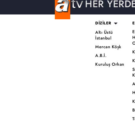
HER YERD
DİZİLER
E
E
Altı Üstü
H
İstanbul
O
Mercan Köşk
K
A.B.İ.
K
Kuruluş Orhan
S
K
A
H
K
B
T