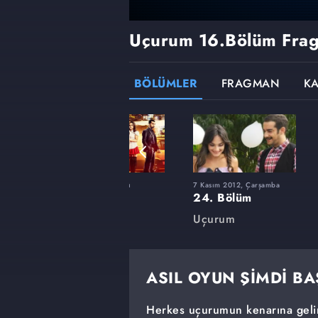
Uçurum
16.Bölüm Fra
BÖLÜMLER
FRAGMAN
K
24 Nisan 2012, Salı
7 Kasım 2012, Çarşamba
10. Bölüm
24. Bölüm
Uçurum
Uçurum
ASIL OYUN ŞİMDİ BA
Herkes uçurumun kenarına gelin