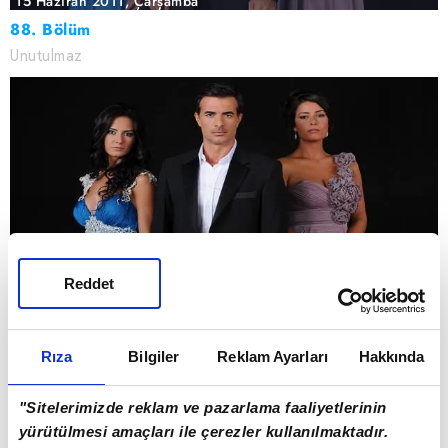
15 Haziran 2011, Çarşamba
88. Bölüm
Unutulmaz
Reddet
8 Haziran 2011, Çarşamba
87. Bölüm
Rıza
Bilgiler
Reklam Ayarları
Hakkında
Unutulmaz
"Sitelerimizde reklam ve pazarlama faaliyetlerinin
yürütülmesi amaçları ile çerezler kullanılmaktadır.