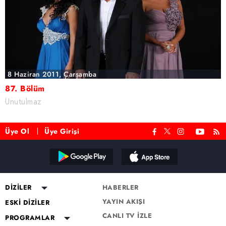
8 Haziran 2011, Çarşamba
87. Bölüm
Unutulmaz
Üye Ol
Üye Girişi
DİZİLER
HABERLER
YAYIN AKIŞI
Altı Üstü İstanbul
ESKİ DİZİLER
CANLI TV İZLE
Mercan Köşk
Eşkıya Dünyaya Hükümdar
PROGRAMLAR
Olmaz