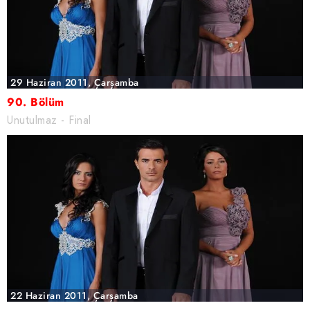
kullanılmaktadır. Bu çerezler vasıtasıyla çeşitli kişisel
verileriniz işlenmekte olup gerekli olan çerezler bilgi
toplumu hizmetlerinin sunulması amacıyla
kullanılmaktadır. Diğer çerezler, sitemizin daha işlevsel
kılınması ve kişiselleştirilmesi ve sizlere yönelik
29 Haziran 2011, Çarşamba
reklam/pazarlama faaliyetlerinin yapılması, amaçlarıyla
90. Bölüm
sınırlı olarak açık rızanız dahilinde kullanılacaktır.
Unutulmaz - Final
Çerezlere ilişkin tercihlerinizi aşağıda yer alan panel
vasıtasıyla belirleyebilirsiniz. Çerezlere ilişkin detaylı bilgi
için Ayarlar butonuna tıklayabilir,
Çerez Bilgilendirme
Metnimizi
ziyaret edebilirsiniz.
6698 sayılı Kişisel Verilerin Korunması Kanunu uyarınca
hazırlanmış Aydınlatma Metnimizi okumak ve sitemizde
ilgili mevzuata uygun olarak kullanılan çerezlerle ilgili bilgi
almak için lütfen
tıklayınız
.
22 Haziran 2011, Çarşamba