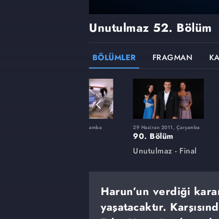
Unutulmaz
52. Bölüm
BÖLÜMLER
FRAGMAN
K
şamba
23 Mart 2011, Çarşamba
29 Haziran 2011, Çarşamba
76. Bölüm
90. Bölüm
Unutulmaz
Unutulmaz - Final
Harun’un verdiği karar
yaşatacaktır. Karşısınd