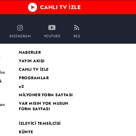
CANLI TV İZLE
INSTAGRAM
YOUTUBE
RSS
HABERLER
I
YAYIN AKIŞI
CANLI TV İZLE
dro
PROGRAMLAR
k
a2
MİLYONER FORM SAYFASI
o
VAR MISIN YOK MUSUN
han
FORM SAYFASI
İZLEYİCİ TEMSİLCİSİ
KÜNYE