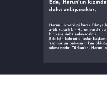
Eda, Harun’un kızında
daha anlayacaktır.
Harun'un verdiği karar Eda'ya ha
artık kararlı bir Harun vardır 
bir kere daha anlayacaktır.
Eda için kahredici anlar başlamı
Yağmur'un babasının kim olduğ
sıkmaktadır. Türkan'ın, Harun'l
aklını iyice karıştıracaktır. Şir
yer vardır..Batu.. Bu arada Ece,
başarmıştır. Bu haber Burak'ı s
karamsarlığa itecektir. Ancak i
gelecektir. Şirketi içinde bul
Feyyaz, bu konuda Melda'ya güv
bir karar vermiştir ve bu karar
aklındaki sorulara yanıt bulmak
boşanma konusunda Melda ile so
ise Ferda'nın gerçekleri öğrendi
söylediklerine karşı Melda'nın t
alan Harun için artık tek seçen
çıkamayacağını anlayacak mıdı