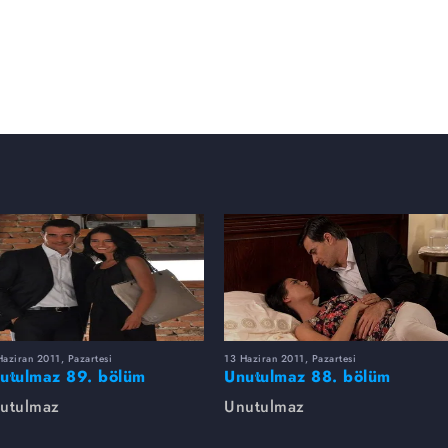
aziran 2011, Pazartesi
13 Haziran 2011, Pazartesi
utulmaz 89. bölüm
Unutulmaz 88. bölüm
toğrafları
fotoğrafları
utulmaz
Unutulmaz