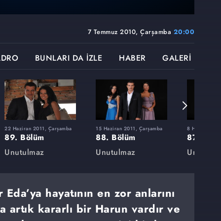
7 Temmuz 2010, Çarşamba
20:00
ADRO
BUNLARI DA İZLE
HABER
GALERİ
22 Haziran 2011, Çarşamba
15 Haziran 2011, Çarşamba
8 Haziran 20
89. Bölüm
88. Bölüm
87. Böl
Unutulmaz
Unutulmaz
Unutulm
 Eda’ya hayatının en zor anlarını
a artık kararlı bir Harun vardır ve