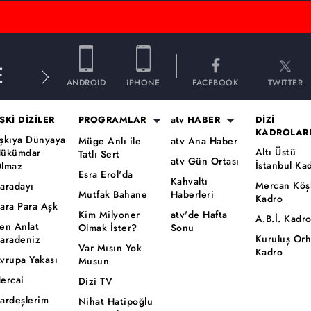
E
ANDROID
iPHONE
FACEBOOK
TWITTER
SKİ DİZİLER
PROGRAMLAR
atv HABER
DİZİ
KADROLAR
şkıya Dünyaya
Müge Anlı ile
atv Ana Haber
Altı Üstü
ükümdar
Tatlı Sert
atv Gün Ortası
İstanbul Ka
lmaz
Esra Erol'da
Kahvaltı
Mercan Köş
aradayı
Mutfak Bahane
Haberleri
Kadro
ara Para Aşk
Kim Milyoner
atv'de Hafta
A.B.İ. Kadr
en Anlat
Olmak İster?
Sonu
Kuruluş Or
aradeniz
Var Mısın Yok
Kadro
vrupa Yakası
Musun
ercai
Dizi TV
ardeşlerim
Nihat Hatipoğlu