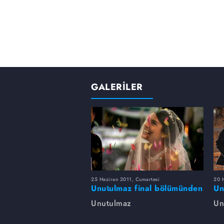
Onu neler beklemektedir?
GALERİLER
25 Haziran 2011, Cumartesi
20 H
Unutulmaz final bölümünden
Un
kareler
fo
Unutulmaz
Un