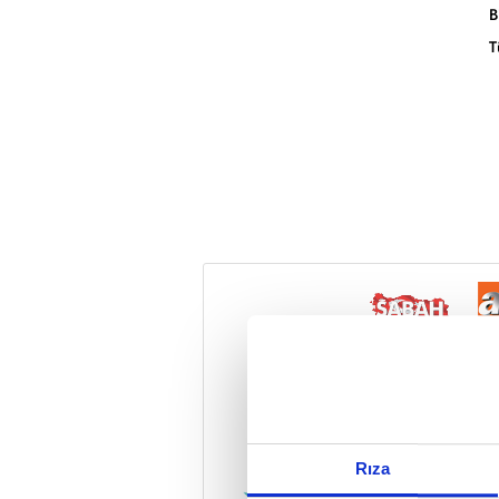
B
T
Reddet
Rıza