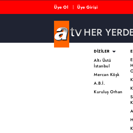
Üye Ol
Üye Girişi
HER YERD
DİZİLER
E
E
Altı Üstü
H
İstanbul
O
Mercan Köşk
K
A.B.İ.
K
Kuruluş Orhan
S
K
A
H
K