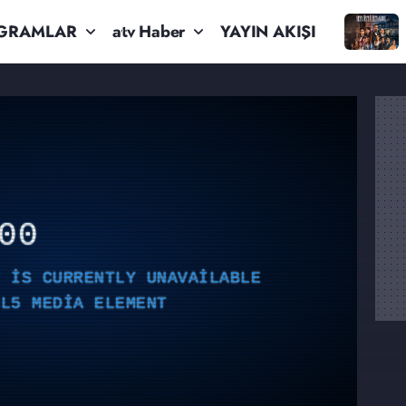
GRAMLAR
atv Haber
YAYIN AKIŞI
00
T IS CURRENTLY UNAVAILABLE
ML5 MEDIA ELEMENT