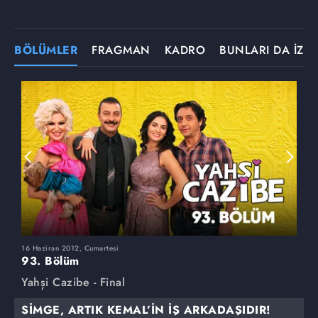
BÖLÜMLER
FRAGMAN
KADRO
BUNLARI DA İZLE
16 Haziran 2012, Cumartesi
9
93. Bölüm
9
Yahşi Cazibe - Final
Y
SİMGE, ARTIK KEMAL’İN İŞ ARKADAŞIDIR!