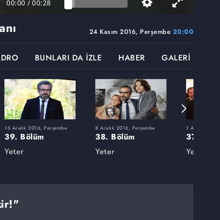
00:00
/
00:28
anı
24 Kasım 2016, Perşembe
20:00
ADRO
BUNLARI DA İZLE
HABER
GALERİ
15 Aralık 2016, Perşembe
8 Aralık 2016, Perşembe
1 Aralık 2016
39. Bölüm
38. Bölüm
37. Böl
Yeter
Yeter
Yeter
ir!"