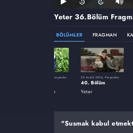
Yeter
36.Bölüm Fragm
BÖLÜMLER
FRAGMAN
K
şembe
30 Haziran 2016, Perşembe
22 Aralık 2016, Perşembe
26. Bölüm
40. Bölüm
Yeter - Sezon
Yeter
Finali
"Susmak kabul etmekt