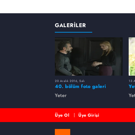
GALERİLER
20 Aralık 2016, Salı
13 A
40. bölüm foto galeri
Ye
Yeter
Ye
Üye Ol
Üye Girişi