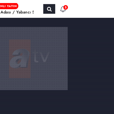
NLI YAYIN
5
h Adası / Yabancı Sinema