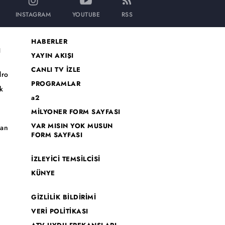
INSTAGRAM
YOUTUBE
RSS
HABERLER
I
YAYIN AKIŞI
CANLI TV İZLE
dro
PROGRAMLAR
k
a2
MİLYONER FORM SAYFASI
o
VAR MISIN YOK MUSUN
han
FORM SAYFASI
İZLEYİCİ TEMSİLCİSİ
KÜNYE
GİZLİLİK BİLDİRİMİ
VERİ POLİTİKASI