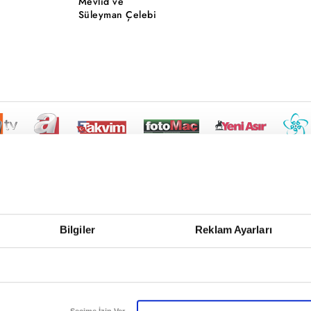
Mevlid ve
Süleyman Çelebi
Bilgiler
Reklam Ayarları
Seçime İzin Ver