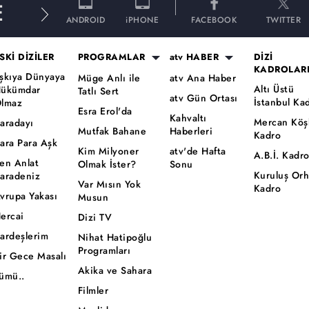
E
ANDROID
iPHONE
FACEBOOK
TWITTER
SKİ DİZİLER
PROGRAMLAR
atv HABER
DİZİ
KADROLAR
şkıya Dünyaya
Müge Anlı ile
atv Ana Haber
Altı Üstü
ükümdar
Tatlı Sert
atv Gün Ortası
İstanbul Ka
lmaz
Esra Erol'da
Kahvaltı
Mercan Köş
aradayı
Mutfak Bahane
Haberleri
Kadro
ara Para Aşk
Kim Milyoner
atv'de Hafta
A.B.İ. Kadr
en Anlat
Olmak İster?
Sonu
Kuruluş Or
aradeniz
Var Mısın Yok
Kadro
vrupa Yakası
Musun
ercai
Dizi TV
ardeşlerim
Nihat Hatipoğlu
Programları
ir Gece Masalı
Akika ve Sahara
ümü..
Filmler