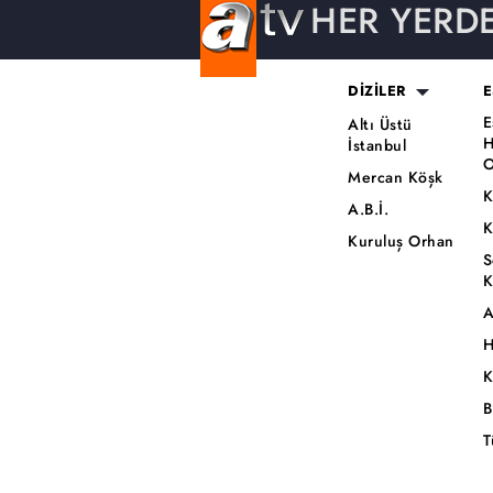
HER YERD
DİZİLER
E
E
Altı Üstü
H
İstanbul
O
Mercan Köşk
K
A.B.İ.
K
Kuruluş Orhan
S
K
A
H
K
B
T