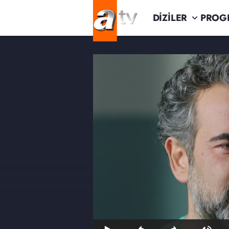
DİZİLER
PROG