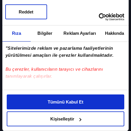
Reddet
Rıza
Bilgiler
Reklam Ayarları
Hakkında
"Sitelerimizde reklam ve pazarlama faaliyetlerinin
yürütülmesi amaçları ile çerezler kullanılmaktadır.
Bu çerezler, kullanıcıların tarayıcı ve cihazlarını
Yeter'e taze kan!
tanımlayarak çalışırlar.
Bu çerezlere izin vermeniz halinde sizlere özel
kişiselleştirilmiş reklamlar sunabilir, sayfalarımızda sizlere
Tümünü Kabul Et
daha iyi reklam deneyimi yaşatabiliriz. Bunu yaparken
amacımızın size daha iyi bir reklam deneyimi sunmak
olduğunu ve sizlere en iyi içerikleri sunabilmek adına
Kişiselleştir
elimizden gelen çabayı gösterdiğimizi ve bu noktada,