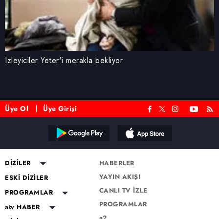
İzleyiciler Yeter'i merakla bekliyor
Üye Ol
Üye Girişi
DİZİLER
HABERLER
YAYIN AKIŞI
Altı Üstü İstanbul
ESKİ DİZİLER
CANLI TV İZLE
Mercan Köşk
Eşkıya Dünyaya Hükümdar
PROGRAMLAR
Olmaz
PROGRAMLAR
A.B.İ.
Müge Anlı ile Tatlı Sert
atv HABER
Karadayı
a2
Kuruluş Orhan