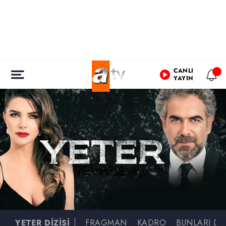
CANLI
YAYIN
YETER DİZİSİ
FRAGMAN
KADRO
BUNLARI DA