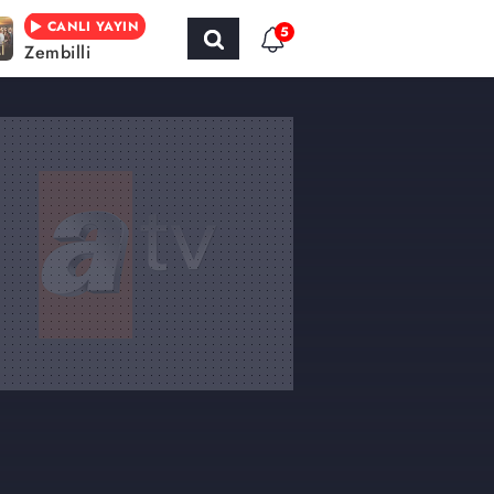
CANLI YAYIN
5
Zembilli