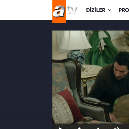
DİZİLER
PR