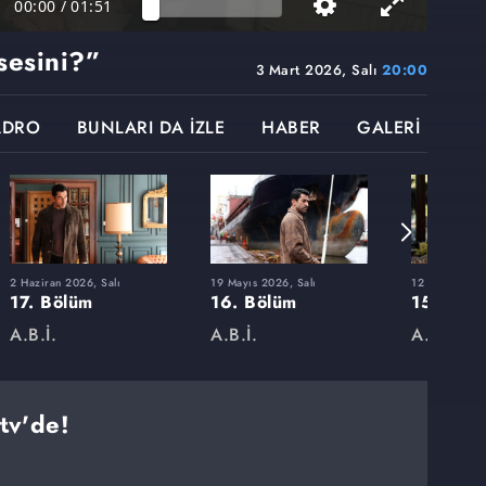
00:00
/
01:51
sesini?”
3 Mart 2026, Salı
20:00
ADRO
BUNLARI DA İZLE
HABER
GALERİ
2 Haziran 2026, Salı
19 Mayıs 2026, Salı
12 Mayıs 2026
17. Bölüm
16. Bölüm
15. Böl
A.B.İ.
A.B.İ.
A.B.İ.
tv'de!