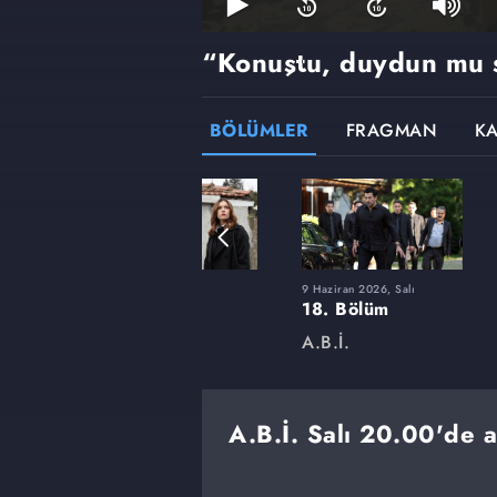
“Konuştu, duydun mu 
BÖLÜMLER
FRAGMAN
K
3 Şubat 2026, Salı
9 Haziran 2026, Salı
4. Bölüm
18. Bölüm
A.B.İ.
A.B.İ.
A.B.İ. Salı 20.00'de a