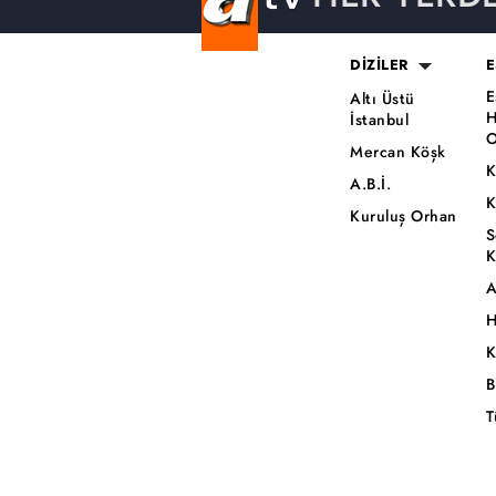
DİZİLER
E
E
Altı Üstü
H
İstanbul
O
Mercan Köşk
K
A.B.İ.
K
Kuruluş Orhan
S
K
A
H
K
B
T