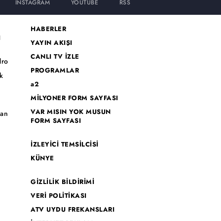
INSTAGRAM
YOUTUBE
RSS
HABERLER
I
YAYIN AKIŞI
CANLI TV İZLE
dro
PROGRAMLAR
k
a2
MİLYONER FORM SAYFASI
o
VAR MISIN YOK MUSUN
han
FORM SAYFASI
İZLEYİCİ TEMSİLCİSİ
KÜNYE
GİZLİLİK BİLDİRİMİ
VERİ POLİTİKASI
ATV UYDU FREKANSLARI