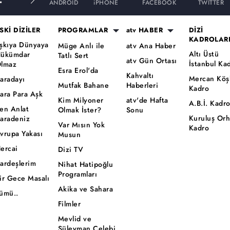
ANDROID
iPHONE
FACEBOOK
TWITTER
SKİ DİZİLER
PROGRAMLAR
atv HABER
DİZİ
KADROLAR
şkıya Dünyaya
Müge Anlı ile
atv Ana Haber
Altı Üstü
ükümdar
Tatlı Sert
atv Gün Ortası
İstanbul Ka
lmaz
Esra Erol'da
Kahvaltı
Mercan Köş
aradayı
Mutfak Bahane
Haberleri
Kadro
ara Para Aşk
Kim Milyoner
atv'de Hafta
A.B.İ. Kadr
en Anlat
Olmak İster?
Sonu
Kuruluş Or
aradeniz
Var Mısın Yok
Kadro
vrupa Yakası
Musun
ercai
Dizi TV
ardeşlerim
Nihat Hatipoğlu
Programları
ir Gece Masalı
Akika ve Sahara
ümü..
Filmler
Mevlid ve
Süleyman Çelebi