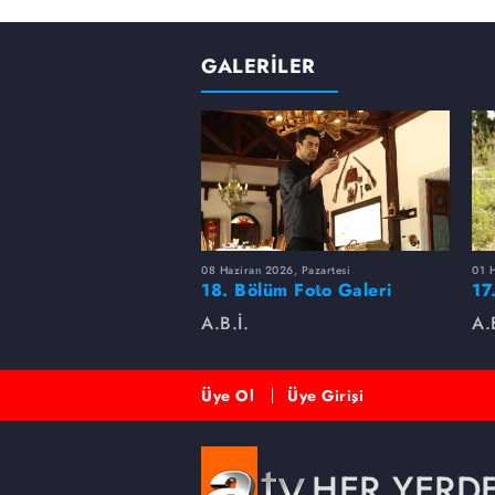
GALERİLER
08 Haziran 2026, Pazartesi
01 H
18. Bölüm Foto Galeri
17
(Sezon Finali)
A.B.İ.
A.
Üye Ol
Üye Girişi
HER YERD