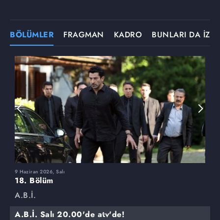
BÖLÜMLER
FRAGMAN
KADRO
BUNLARI DA İZLE
9 Haziran 2026, Salı
2
18. Bölüm
1
A.B.İ.
A
A.B.İ. Salı 20.00'de atv'de!