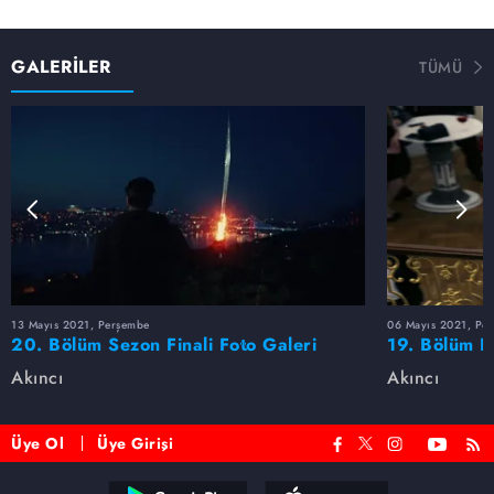
GALERİLER
TÜMÜ
13 Mayıs 2021, Perşembe
06 Mayıs 2021, Pe
20. Bölüm Sezon Finali Foto Galeri
19. Bölüm F
Akıncı
Akıncı
Üye Ol
Üye Girişi