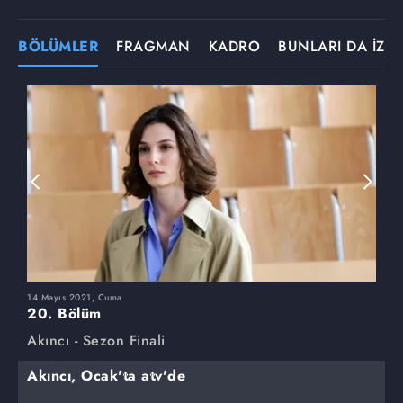
BÖLÜMLER
FRAGMAN
KADRO
BUNLARI DA İZLE
14 Mayıs 2021, Cuma
7
20. Bölüm
1
Akıncı - Sezon Finali
A
Akıncı, Ocak'ta atv'de