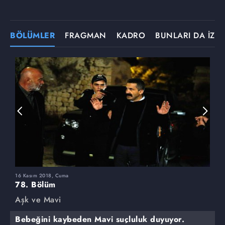
BÖLÜMLER
FRAGMAN
KADRO
BUNLARI DA İZLE
16 Kasım 2018, Cuma
9
78. Bölüm
7
Aşk ve Mavi
A
Bebeğini kaybeden Mavi suçluluk duyuyor.