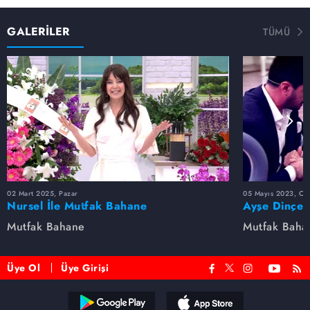
GALERİLER
TÜMÜ
02 Mart 2025, Pazar
05 Mayıs 2023, Cu
Nursel İle Mutfak Bahane
Ayşe Dinçer
dolu anlar...
Mutfak Bahane
Mutfak Baha
Üye Ol
Üye Girişi
Reddet