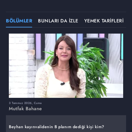
BÖLÜMLER
BUNLARI DA İZLE
YEMEK TARİFLERİ
3 Temmuz 2026, Cuma
M
Mutfak Bahane
Beyhan kayınvalidenin B planım dediği kişi kim?