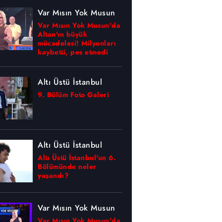
Var Mısın Yok Musun
Var Mısın Yok Musun'da
Altan'ın büyük
mücadelesi! Milyonları
kaybetti, pes etmedi
Altı Üstü İstanbul
9. Bölüm Foto Galeri
Altı Üstü İstanbul
Altı Üstü İstanbul'un 6.
Bölümünde neler
yaşandı?
Var Mısın Yok Musun
Var Mısın Yok Musun'da