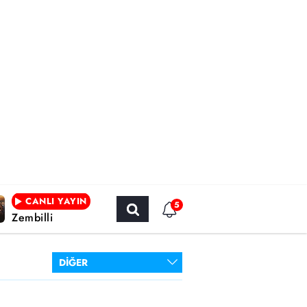
CANLI YAYIN
5
Zembilli