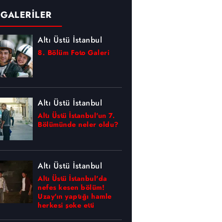
 GALERİLER
Altı Üstü İstanbul
8. Bölüm Foto Galeri
Altı Üstü İstanbul
Altı Üstü İstanbul'un 7.
Bölümünde neler oldu?
Altı Üstü İstanbul
Altı Üstü İstanbul'da
nefes kesen bölüm!
Uzay'ın yaptığı hamle
herkesi şoke etti