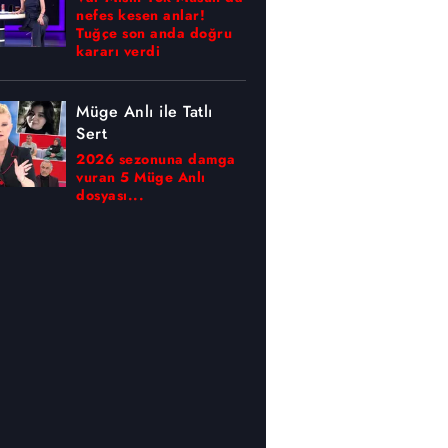
nefes kesen anlar!
Tuğçe son anda doğru
kararı verdi
Müge Anlı ile Tatlı
Sert
2026 sezonuna damga
vuran 5 Müge Anlı
dosyası...