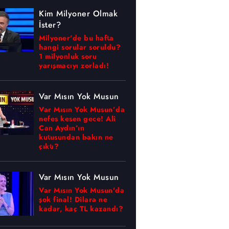
Kim Milyoner Olmak
İster?
Milyoner'de bu hafta
hangi sorular soruldu?
1 milyonluk soru
yarışmacıyı zorladı!
Var Mısın Yok Musun
Var Mısın Yok Musun’da
nefes kesen gece! Ali
Can Aydın’ın
kutusundan bakın ne
çıktı?
Var Mısın Yok Musun
Var Mısın Yok Musun'da
şok final! Dilara ne
kadar, kaç TL kazandı?