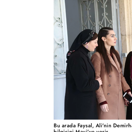
Bu arada Faysal, Ali'nin Demirh
bilgisini Mavi'ye verir.