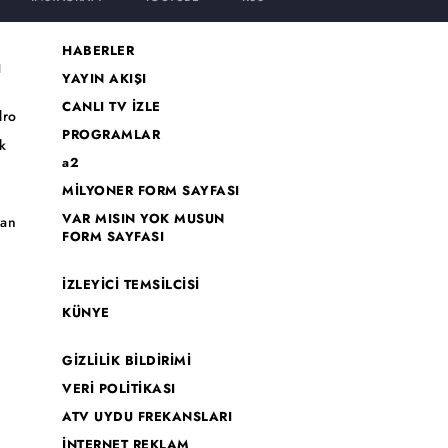
HABERLER
I
YAYIN AKIŞI
CANLI TV İZLE
dro
PROGRAMLAR
k
a2
MİLYONER FORM SAYFASI
o
VAR MISIN YOK MUSUN
han
FORM SAYFASI
İZLEYİCİ TEMSİLCİSİ
KÜNYE
GİZLİLİK BİLDİRİMİ
VERİ POLİTİKASI
ATV UYDU FREKANSLARI
İNTERNET REKLAM