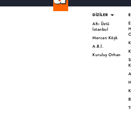
DİZİLER
E
E
Altı Üstü
H
İstanbul
O
Mercan Köşk
K
A.B.İ.
K
Kuruluş Orhan
S
K
A
H
K
B
T