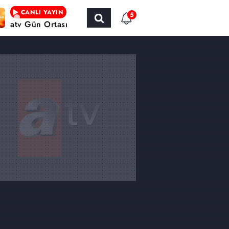
CANLI YAYIN
5
atv Gün Ortası