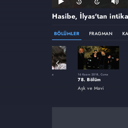
Hasibe, İlyas'tan intik
BÖLÜMLER
FRAGMAN
K
ma
4 Mayıs 2018, Cuma
16 Kasım 2018, Cuma
64. Bölüm
78. Bölüm
Aşk ve Mavi
Aşk ve Mavi