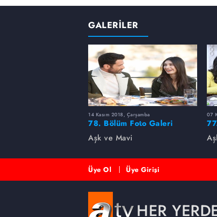
GALERİLER
14 Kasım 2018, Çarşamba
07 
78. Bölüm Foto Galeri
77
Aşk ve Mavi
Aş
Üye Ol
Üye Girişi
HER YERD