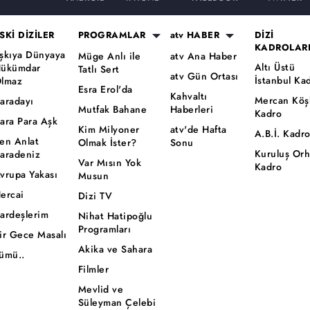
SKİ DİZİLER
PROGRAMLAR
atv HABER
DİZİ
KADROLAR
şkıya Dünyaya
Müge Anlı ile
atv Ana Haber
Altı Üstü
ükümdar
Tatlı Sert
atv Gün Ortası
İstanbul Ka
lmaz
Esra Erol'da
Kahvaltı
Mercan Köş
aradayı
Mutfak Bahane
Haberleri
Kadro
ara Para Aşk
Kim Milyoner
atv'de Hafta
A.B.İ. Kadr
en Anlat
Olmak İster?
Sonu
Kuruluş Or
aradeniz
Var Mısın Yok
Kadro
vrupa Yakası
Musun
ercai
Dizi TV
ardeşlerim
Nihat Hatipoğlu
Programları
ir Gece Masalı
Akika ve Sahara
ümü..
Filmler
Mevlid ve
Süleyman Çelebi