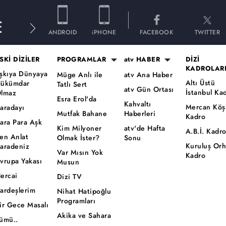
E
ANDROID
iPHONE
FACEBOOK
TWITTER
SKİ DİZİLER
PROGRAMLAR
atv HABER
DİZİ
KADROLAR
şkıya Dünyaya
Müge Anlı ile
atv Ana Haber
Altı Üstü
ükümdar
Tatlı Sert
atv Gün Ortası
İstanbul Ka
lmaz
Esra Erol'da
Kahvaltı
Mercan Köş
aradayı
Mutfak Bahane
Haberleri
Kadro
ara Para Aşk
Kim Milyoner
atv'de Hafta
A.B.İ. Kadr
en Anlat
Olmak İster?
Sonu
Kuruluş Or
aradeniz
Var Mısın Yok
Kadro
vrupa Yakası
Musun
ercai
Dizi TV
ardeşlerim
Nihat Hatipoğlu
Programları
ir Gece Masalı
Akika ve Sahara
ümü..