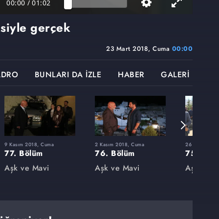
00:00
/
01:02
siyle gerçek
23 Mart 2018, Cuma
00:00
ADRO
BUNLARI DA İZLE
HABER
GALERİ
9 Kasım 2018, Cuma
2 Kasım 2018, Cuma
26 Ekim 2018
77. Bölüm
76. Bölüm
75. Böl
Aşk ve Mavi
Aşk ve Mavi
Aşk ve M