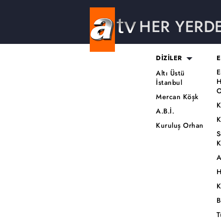
HER YERD
DİZİLER
E
E
Altı Üstü
H
İstanbul
O
Mercan Köşk
K
A.B.İ.
K
Kuruluş Orhan
S
K
A
H
K
B
T