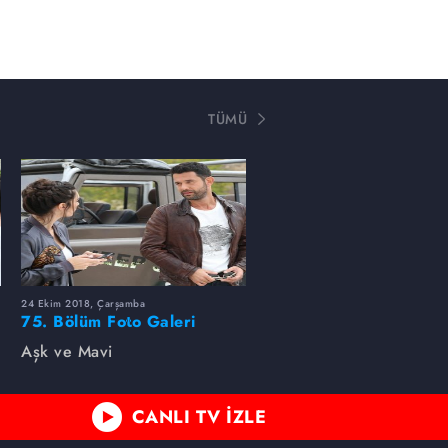
TÜMÜ
24 Ekim 2018, Çarşamba
75. Bölüm Foto Galeri
Aşk ve Mavi
CANLI TV İZLE