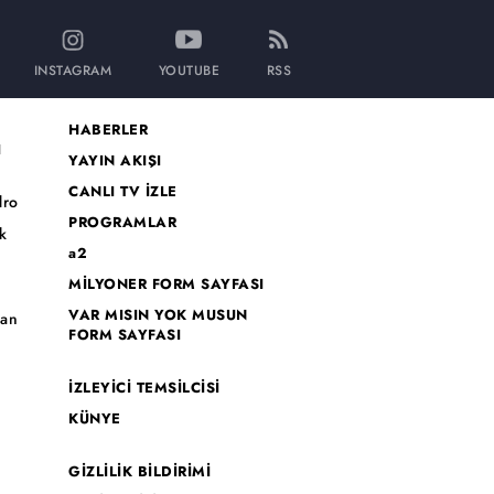
INSTAGRAM
YOUTUBE
RSS
HABERLER
I
YAYIN AKIŞI
CANLI TV İZLE
dro
PROGRAMLAR
k
a2
MİLYONER FORM SAYFASI
o
VAR MISIN YOK MUSUN
han
FORM SAYFASI
İZLEYİCİ TEMSİLCİSİ
KÜNYE
GİZLİLİK BİLDİRİMİ