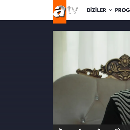
DİZİLER
PROG