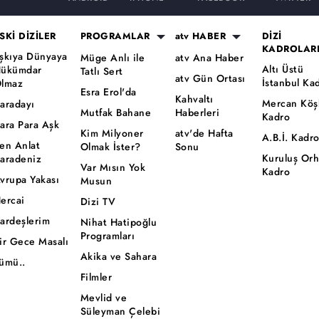
SKİ DİZİLER
PROGRAMLAR
atv HABER
DİZİ
KADROLAR
şkıya Dünyaya
Müge Anlı ile
atv Ana Haber
Altı Üstü
ükümdar
Tatlı Sert
atv Gün Ortası
İstanbul Ka
lmaz
Esra Erol'da
Kahvaltı
Mercan Köş
aradayı
Mutfak Bahane
Haberleri
Kadro
ara Para Aşk
Kim Milyoner
atv'de Hafta
A.B.İ. Kadr
en Anlat
Olmak İster?
Sonu
Kuruluş Or
aradeniz
Var Mısın Yok
Kadro
vrupa Yakası
Musun
ercai
Dizi TV
ardeşlerim
Nihat Hatipoğlu
Programları
ir Gece Masalı
Akika ve Sahara
ümü..
Filmler
Mevlid ve
Süleyman Çelebi