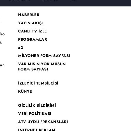
HABERLER
I
YAYIN AKIŞI
CANLI TV İZLE
dro
PROGRAMLAR
k
a2
MİLYONER FORM SAYFASI
o
VAR MISIN YOK MUSUN
han
FORM SAYFASI
İZLEYİCİ TEMSİLCİSİ
KÜNYE
GİZLİLİK BİLDİRİMİ
VERİ POLİTİKASI
ATV UYDU FREKANSLARI
İNTERNET REKLAM