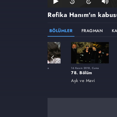
Refika Hanım'ın kabus
BÖLÜMLER
FRAGMAN
K
ma
4 Mayıs 2018, Cuma
16 Kasım 2018, Cuma
64. Bölüm
78. Bölüm
Aşk ve Mavi
Aşk ve Mavi