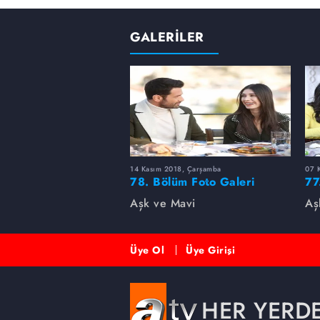
GALERİLER
14 Kasım 2018, Çarşamba
07 
78. Bölüm Foto Galeri
77
Aşk ve Mavi
Aş
Üye Ol
Üye Girişi
HER YERD