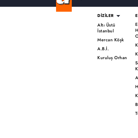
DİZİLER
E
E
Altı Üstü
H
İstanbul
O
Mercan Köşk
K
A.B.İ.
K
Kuruluş Orhan
S
K
A
H
K
B
T