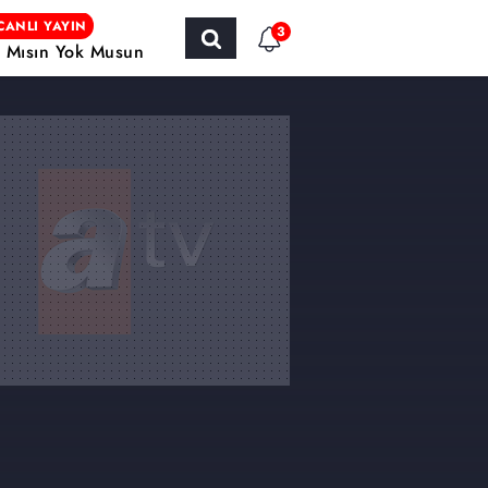
CANLI YAYIN
3
r Mısın Yok Musun