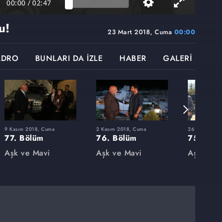
00:00
/
02:47
u!
23 Mart 2018, Cuma
00:00
ADRO
BUNLARI DA İZLE
HABER
GALERİ
9 Kasım 2018, Cuma
2 Kasım 2018, Cuma
26 Ekim 2018
77. Bölüm
76. Bölüm
75. Böl
Aşk ve Mavi
Aşk ve Mavi
Aşk ve M