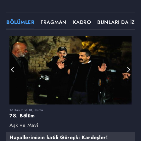
BÖLÜMLER
FRAGMAN
KADRO
BUNLARI DA İZLE
16 Kasım 2018, Cuma
9
78. Bölüm
7
Aşk ve Mavi
A
Hayallerimizin katili Göreçki Kardeşler!