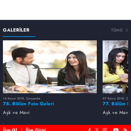
GALERİLER
TÜMÜ
14 Kasım 2018, Çarşamba
07 Kasım 2018, Ça
78. Bölüm Foto Galeri
77. Bölüm F
Aşk ve Mavi
Aşk ve Mavi
Üye Ol
Üye Girişi