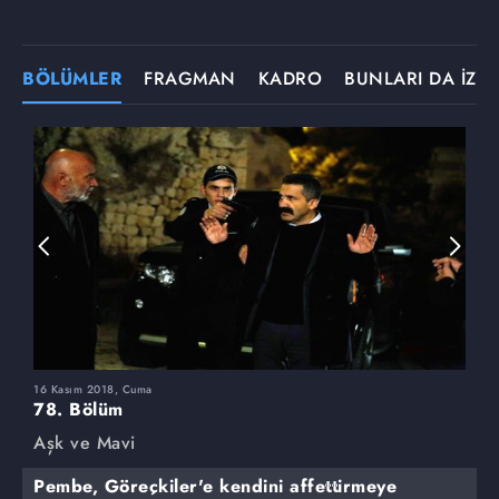
BÖLÜMLER
FRAGMAN
KADRO
BUNLARI DA İZLE
16 Kasım 2018, Cuma
9
78. Bölüm
7
Aşk ve Mavi
A
Pembe, Göreçkiler'e kendini affettirmeye