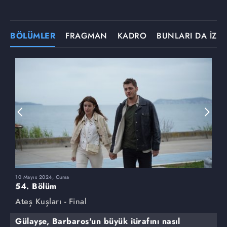
BÖLÜMLER
FRAGMAN
KADRO
BUNLARI DA İZLE
10 Mayıs 2024, Cuma
3
54. Bölüm
5
Ateş Kuşları - Final
A
Gülayşe, Barbaros'un büyük itirafını nasıl