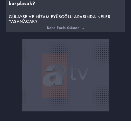
karşılacak?
GÜLAYŞE VE NİZAM EYÜBOĞLU ARASINDA NELER
YAŞANACAK?
Daha Fazla Göster ...
Nizam Eyüboğlu kızını korumak için onu köşke hapseder.
Ama bu davranışı, ablasını göremeyen Gülayşe'nin
isyanına sebep olur. Nizam Eyüboğlu 23 yıl sonra
bulduğu kızıyla arasını düzeltebilecek mi?
BARBAROS, ACI GERÇEĞİ İTİRAF EDİYOR!
Barbaros ve Gülayşe, Nizam Eyüboğlu'nun radarına
girerler. Ama Barbaros'un bu sevdadan vazgeçmeye
niyeti yoktur, aksine aşkını tüm sırlardan arındırmanın
peşindedir. Annesini Sare'ye götürüp davadan çekilir ve
Gülayşe'ye beşiğinden onu ilk alanın annesi olduğunu
itiraf eder. Gülayşe bu itirafı nasıl karşılayacak?
Gülayşe'nin doğduğu odada neler yaşanacak?
ÇATAL VE MENDERES KARŞI KARŞIYA!
Şimdi Çatal ve Menderes mahkemede karşı karşıyadır.
Çatal, Menderes'le ilgili tüm gerçekleri anlatacak mı?
Naz'ın planları işe yarayacak mı?