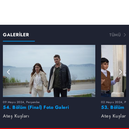
ATEŞ KUŞLARI PERİŞAN!
Mercan'ın vurulması Ateş Kuşları'nı perişan eder.
Barbaros tetiği çeken Pamir'in peşinden gider. Diğer
yanda Çatal asıl hedefin oğlu olduğunun farkındadır, onu
korumaya çalışır. Mercan'ın yürüyemeyeceğini öğrenen
Ali ve Zıpkın dehşete düşerler. Ali, sevdiği kadının
GALERİLER
TÜMÜ
acısıyla deliye dönerken Zıpkın da Cano'sunun bu hale
düşmesine dayanamaz, gemileri yakar. Ali de, Zıpkın da
ve hatta Barbar da Menderes'in cezasını vermek için and
içerler.
MENDERES'İN CEZASINI KİM KESECEK?
Mercan için edilen bu yeminlerden kısa bir süre sonra
Menderes kafasına sıkılan tek kurşunla infaz edilir! Karısı
Naz delirir! Peki Menderes'i öldüren kimdir?
MERCAN'IN FEDAKARLIKLARI…
09 Mayıs 2024, Perşembe
02 Mayıs 2024, Pe
Geçmişte ise Mercan, annesinin üzüntüsünü atlatamayan
54. Bölüm (Final) Foto Galeri
53. Bölüm F
Sabit'i ve Köksüzler'i bir anne gibi mutlu etmenin
peşinde ayakkabılarını satar.
Ateş Kuşları
Ateş Kuşları