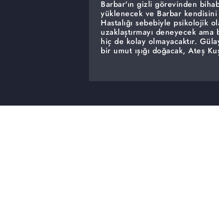
Barbar'ın gizli görevinden bihab
yüklenecek ve Barbar kendisini 
Hastalığı sebebiyle psikolojik o
uzaklaştırmayı deneyecek ama büy
hiç de kolay olmayacaktır. Güla
bir umut ışığı doğacak, Ateş Ku
arasında çatışmadan doğan bir 
nişanlanırken; Çino, Sultan'a ev
edecek midir?