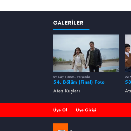
GALERİLER
09 Mayıs 2024, Perşembe
02 
54. Bölüm (Final) Foto
53
Galeri
Ateş Kuşları
At
Üye Ol
Üye Girişi