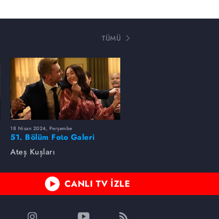
TÜMÜ
18 Nisan 2024, Perşembe
51. Bölüm Foto Galeri
Ateş Kuşları
CANLI TV İZLE