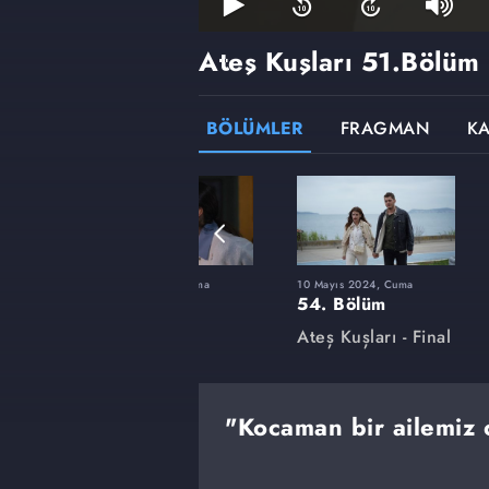
Ateş Kuşları
51.Bölüm
BÖLÜMLER
FRAGMAN
K
a
26 Ocak 2024, Cuma
10 Mayıs 2024, Cuma
40. Bölüm
54. Bölüm
Ateş Kuşları
Ateş Kuşları - Final
"Kocaman bir ailemiz o