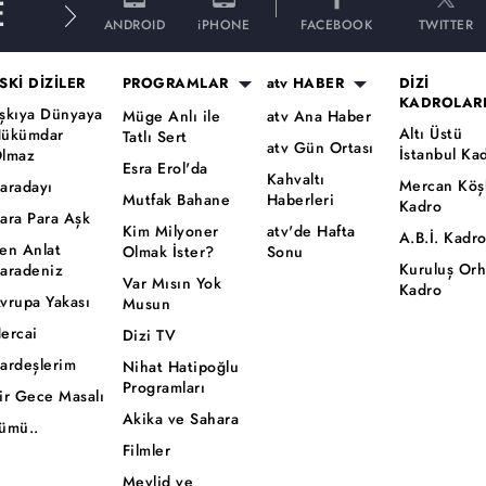
E
ANDROID
iPHONE
FACEBOOK
TWITTER
SKİ DİZİLER
PROGRAMLAR
atv HABER
DİZİ
KADROLAR
şkıya Dünyaya
Müge Anlı ile
atv Ana Haber
Altı Üstü
ükümdar
Tatlı Sert
atv Gün Ortası
İstanbul Ka
lmaz
Esra Erol'da
Kahvaltı
Mercan Köş
aradayı
Mutfak Bahane
Haberleri
Kadro
ara Para Aşk
Kim Milyoner
atv'de Hafta
A.B.İ. Kadr
en Anlat
Olmak İster?
Sonu
Kuruluş Or
aradeniz
Var Mısın Yok
Kadro
vrupa Yakası
Musun
ercai
Dizi TV
ardeşlerim
Nihat Hatipoğlu
Programları
ir Gece Masalı
Akika ve Sahara
ümü..
Filmler
Mevlid ve