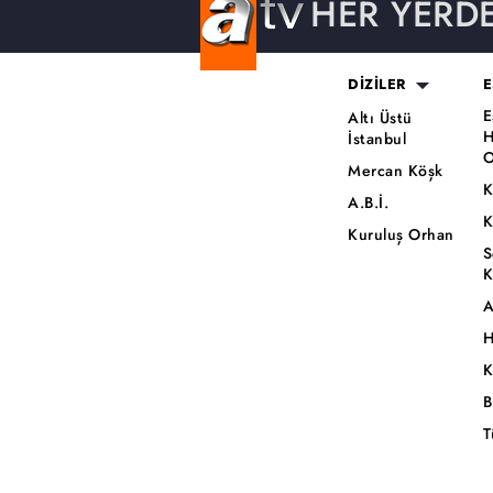
HER YERD
DİZİLER
E
E
Altı Üstü
H
İstanbul
O
Mercan Köşk
K
A.B.İ.
K
Kuruluş Orhan
S
K
A
H
K
B
T