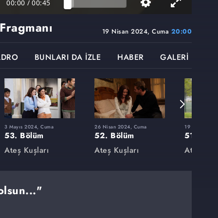
00:00
/
00:45
 Fragmanı
19 Nisan 2024, Cuma
20:00
ADRO
BUNLARI DA İZLE
HABER
GALERİ
3 Mayıs 2024, Cuma
26 Nisan 2024, Cuma
19 Nisan 202
53. Bölüm
52. Bölüm
51. Böl
Ateş Kuşları
Ateş Kuşları
Ateş Kuşl
lsun..."