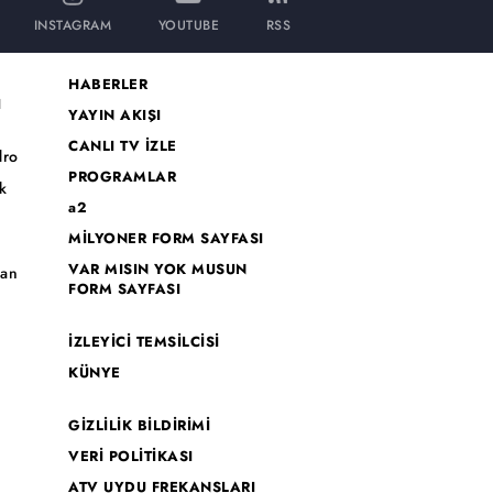
INSTAGRAM
YOUTUBE
RSS
HABERLER
I
YAYIN AKIŞI
CANLI TV İZLE
dro
PROGRAMLAR
k
a2
MİLYONER FORM SAYFASI
o
VAR MISIN YOK MUSUN
han
FORM SAYFASI
İZLEYİCİ TEMSİLCİSİ
KÜNYE
GİZLİLİK BİLDİRİMİ
VERİ POLİTİKASI
ATV UYDU FREKANSLARI