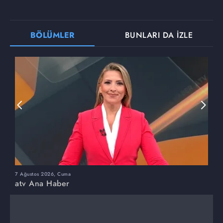
BÖLÜMLER
BUNLARI DA İZLE
7 Ağustos 2026, Cuma
6
atv Ana Haber
a