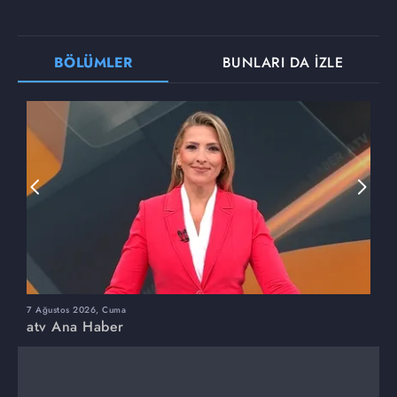
BÖLÜMLER
BUNLARI DA İZLE
7 Ağustos 2026, Cuma
6
atv Ana Haber
a