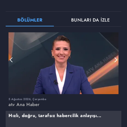
BÖLÜMLER
BUNLARI DA İZLE
5 Ağustos 2026, Çarşamba
4
atv Ana Haber
a
Hızlı, doğru, tarafsız habercilik anlayışı...