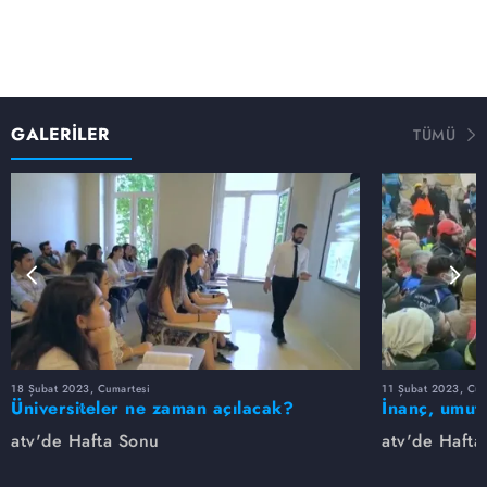
GALERİLER
TÜMÜ
18 Şubat 2023, Cumartesi
11 Şubat 2023, Cum
Üniversiteler ne zaman açılacak?
İnanç, umut,
enkazdan çık
atv'de Hafta Sonu
atv'de Hafta