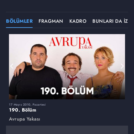
BÖLÜMLER
FRAGMAN
KADRO
BUNLARI DA İZLE
17 Mayıs 2010, Pazartesi
1
190. Bölüm
1
Avrupa Yakası
A