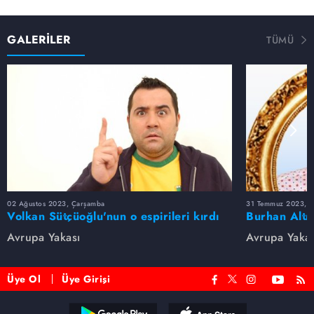
GALERİLER
TÜMÜ
02 Ağustos 2023, Çarşamba
31 Temmuz 2023, Pa
Volkan Sütçüoğlu'nun o espirileri kırdı
Burhan Altı
geçirdi
Replikleri
Avrupa Yakası
Avrupa Yakas
Üye Ol
Üye Girişi