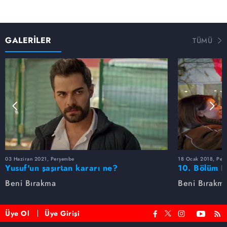
GALERİLER
TÜMÜ
03 Haziran 2021, Perşembe
18 Ocak 2018, Per
Yusuf'un şaşırtan kararı ne?
10. Bölüm F
Beni Bırakma
Beni Bırakm
Üye Ol
Üye Girişi