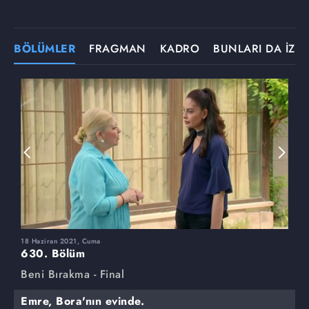
BÖLÜMLER
FRAGMAN
KADRO
BUNLARI DA İZLE
18 Haziran 2021, Cuma
1
630. Bölüm
6
Beni Bırakma - Final
B
Emre, Bora'nın evinde.