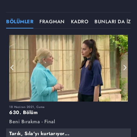
BÖLÜMLER
FRAGMAN
KADRO
BUNLARI DA İZLE
18 Haziran 2021, Cuma
1
630. Bölüm
6
Beni Bırakma - Final
B
Tarık, Sıla'yı kurtarıyor...