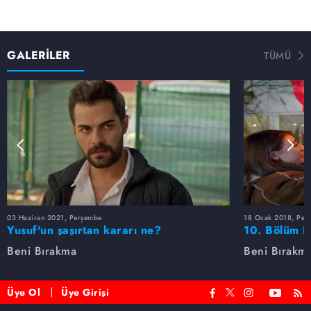
GALERİLER
TÜMÜ
03 Haziran 2021, Perşembe
18 Ocak 2018, Per
Yusuf'un şaşırtan kararı ne?
10. Bölüm F
Beni Bırakma
Beni Bırakm
Üye Ol
Üye Girişi