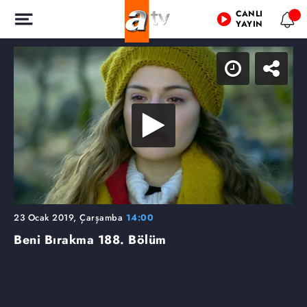
CANLI
YAYIN
23 Ocak 2019, Çarşamba
14:00
Beni Bırakma
188. Bölüm