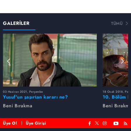
GALERİLER
TÜMÜ
03 Haziran 2021, Perşembe
18 Ocak 2018, Per
Yusuf'un şaşırtan kararı ne?
10. Bölüm F
Beni Bırakma
Beni Bırakm
Üye Ol
Üye Girişi