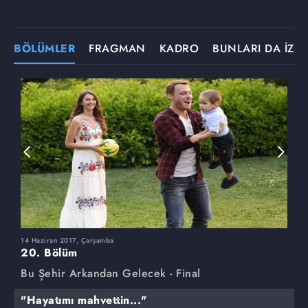
BÖLÜMLER
FRAGMAN
KADRO
BUNLARI DA İZLE
14 Haziran 2017, Çarşamba
7
20. Bölüm
1
Bu Şehir Arkandan Gelecek - Final
B
"Hayatımı mahvettin..."