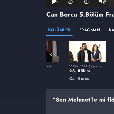
Can Borcu
5.Bölüm Fr
BÖLÜMLER
FRAGMAN
K
rtesi
15 Mart 2025, Cumartesi
15 Ekim 2025, Çarşamba
13. Bölüm
28. Bölüm
Can Borcu
Can Borcu
“Sen Mehmet’le mi flö