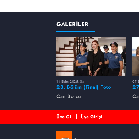
GALERİLER
14 Ekim 2025, Salı
07 
28. Bölüm (Final) Foto
27
Galeri
Can Borcu
Ca
Üye Ol
Üye Girişi