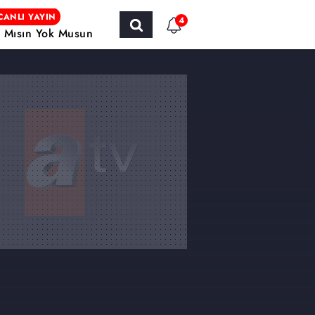
CANLI YAYIN
4
r Mısın Yok Musun