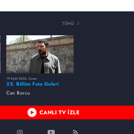
TÜMÜ
19 Eylül 2025, Cuma
25. Bölüm Foto Galeri
Can Borcu
CANLI TV İZLE