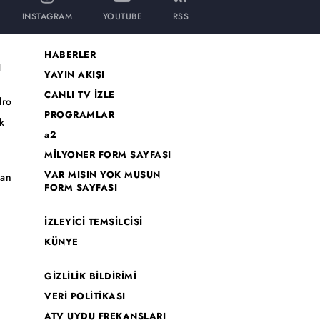
INSTAGRAM
YOUTUBE
RSS
HABERLER
I
YAYIN AKIŞI
CANLI TV İZLE
dro
PROGRAMLAR
k
a2
MİLYONER FORM SAYFASI
o
VAR MISIN YOK MUSUN
han
FORM SAYFASI
İZLEYİCİ TEMSİLCİSİ
KÜNYE
GİZLİLİK BİLDİRİMİ
VERİ POLİTİKASI
ATV UYDU FREKANSLARI