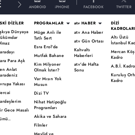
E
ANDROID
iPHONE
FACEBOOK
TWITTER
SKİ DİZİLER
PROGRAMLAR
atv HABER
DİZİ
KADROLAR
şkıya Dünyaya
Müge Anlı ile
atv Ana Haber
Altı Üstü
ükümdar
Tatlı Sert
atv Gün Ortası
İstanbul Ka
lmaz
Esra Erol'da
Kahvaltı
Mercan Köş
aradayı
Mutfak Bahane
Haberleri
Kadro
ara Para Aşk
Kim Milyoner
atv'de Hafta
A.B.İ. Kadr
en Anlat
Olmak İster?
Sonu
Kuruluş Or
aradeniz
Var Mısın Yok
Kadro
vrupa Yakası
Musun
ercai
Dizi TV
ardeşlerim
Nihat Hatipoğlu
Programları
ir Gece Masalı
Akika ve Sahara
ümü..
Filmler
Mevlid ve