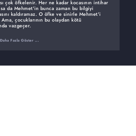
sı çok öfkelenir. Her ne kadar kocasının intihar
lsa da Mehmet'in bunca zaman bu bilgiyi
masını kaldıramaz. O öfke ve sinirle Mehmet'i
. Ama, çocuklarının bu olaydan kötü
nda vazgeçer.
iğini öğrenen Defne bu bilgiyi ablasıyla
Daha Fazla Göster ...
çok kızar ve hesap sormak için Mehmet'in
arklı yönde gelişir. Aynı zamanda Çınar'ın
esi Yasemin'in şaşkınlığını bir kat daha
şen olaylarda parmağı olduğunu öğrenir. Onu
dükkanını yakmasını ister.
uzak durmayacağını anlar. Bu olayı kökünden
 yemek teklifini kabul eder. Handan, iki ailenin
Mehmet'in yaptığı kazayla ilgili bütün
r.