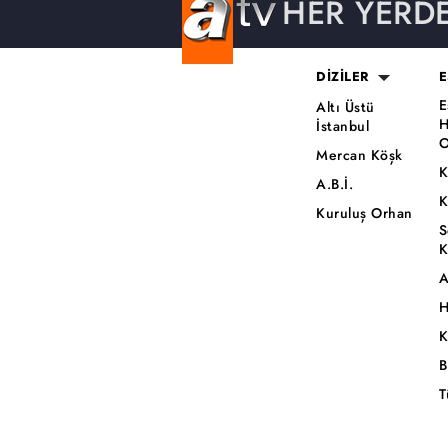
HER YERD
DİZİLER
E
E
Altı Üstü
H
İstanbul
O
Mercan Köşk
K
A.B.İ.
K
Kuruluş Orhan
S
K
A
H
K
B
T