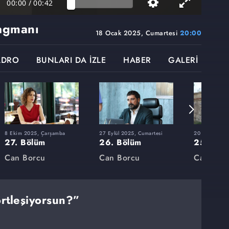
00:00
/
00:42
agmanı
18 Ocak 2025, Cumartesi
20:00
ADRO
BUNLARI DA İZLE
HABER
GALERİ
8 Ekim 2025, Çarşamba
27 Eylül 2025, Cumartesi
20 Eylül 2025
27. Bölüm
26. Bölüm
25. Böl
Can Borcu
Can Borcu
Can Bor
rtleşiyorsun?”