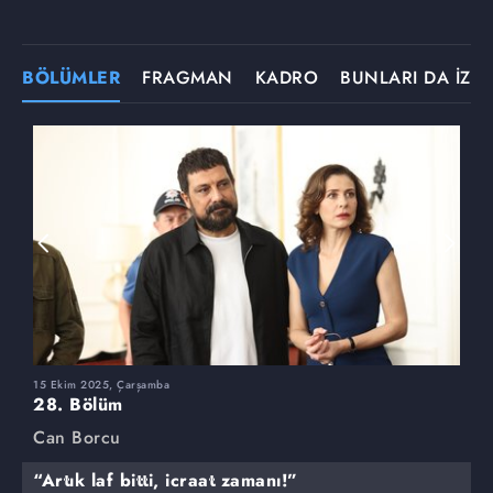
BÖLÜMLER
FRAGMAN
KADRO
BUNLARI DA İZLE
15 Ekim 2025, Çarşamba
8
28. Bölüm
2
Can Borcu
C
“Artık laf bitti, icraat zamanı!”