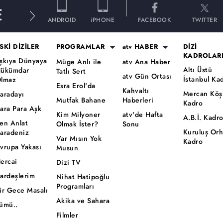
E
ANDROID
iPHONE
FACEBOOK
TWITTER
SKİ DİZİLER
PROGRAMLAR
atv HABER
DİZİ
KADROLAR
şkıya Dünyaya
Müge Anlı ile
atv Ana Haber
Altı Üstü
ükümdar
Tatlı Sert
atv Gün Ortası
İstanbul Ka
lmaz
Esra Erol'da
Kahvaltı
Mercan Köş
aradayı
Mutfak Bahane
Haberleri
Kadro
ara Para Aşk
Kim Milyoner
atv'de Hafta
A.B.İ. Kadr
en Anlat
Olmak İster?
Sonu
Kuruluş Or
aradeniz
Var Mısın Yok
Kadro
vrupa Yakası
Musun
ercai
Dizi TV
ardeşlerim
Nihat Hatipoğlu
Programları
ir Gece Masalı
Akika ve Sahara
ümü..
Filmler