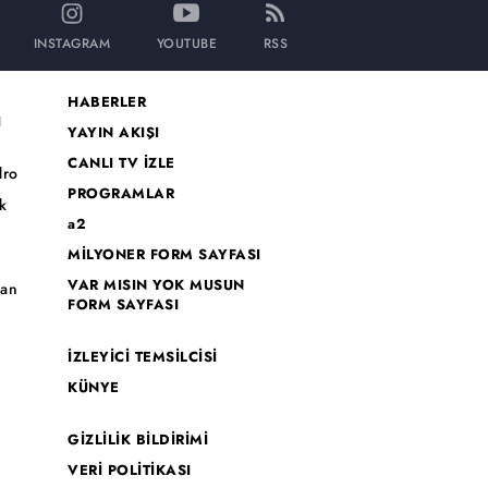
INSTAGRAM
YOUTUBE
RSS
HABERLER
I
YAYIN AKIŞI
CANLI TV İZLE
dro
PROGRAMLAR
k
a2
MİLYONER FORM SAYFASI
o
VAR MISIN YOK MUSUN
han
FORM SAYFASI
İZLEYİCİ TEMSİLCİSİ
KÜNYE
GİZLİLİK BİLDİRİMİ
VERİ POLİTİKASI