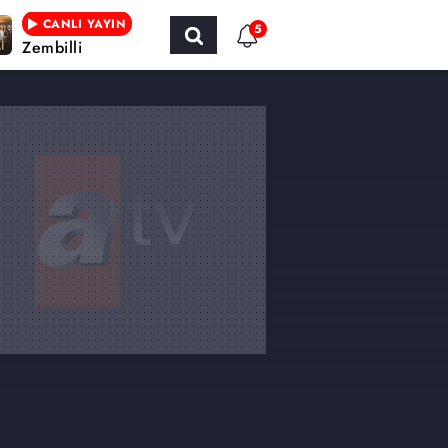
CANLI YAYIN
5
Zembilli