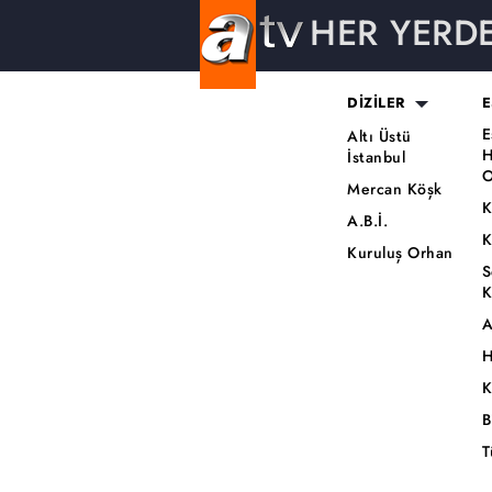
HER YERD
DİZİLER
E
E
Altı Üstü
H
İstanbul
O
Mercan Köşk
K
A.B.İ.
K
Kuruluş Orhan
S
K
A
H
K
B
T