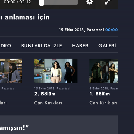
00:00
/
02:12
ı anlaması için
15 Ekim 2018, Pazartesi
00:00
ADRO
BUNLARI DA İZLE
HABER
GALERİ
 Pazartesi
15 Ekim 2018, Pazartesi
8 Ekim 2018, Pazartesi
2. Bölüm
1. Bölüm
ları
Can Kırıkları
Can Kırıkları
amışsın!"