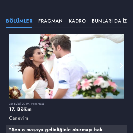
BÖLÜMLER
FRAGMAN
KADRO
BUNLARI DA İZLE
30 Eylül 2019, Pazartesi
23
17. Bölüm
1
Canevim
C
"Sen o masaya gelinliğinle oturmayı hak