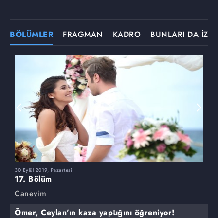
BÖLÜMLER
FRAGMAN
KADRO
BUNLARI DA İZLE
30 Eylül 2019, Pazartesi
23
17. Bölüm
1
Canevim
C
Ömer, Ceylan’ın kaza yaptığını öğreniyor!