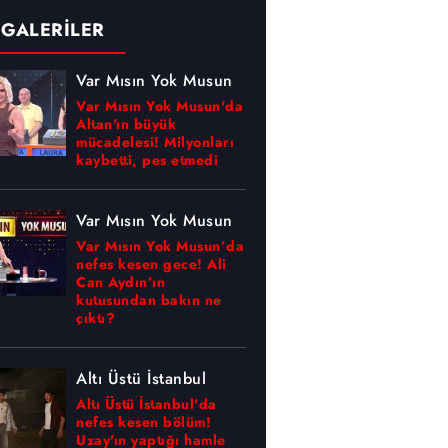
 GALERİLER
Var Mısın Yok Musun
Var Mısın Yok Musun'da
Altan'ın büyük
mücadelesi! Milyonları
kaybetti, pes etmedi
Var Mısın Yok Musun
Var Mısın Yok Musun’da
nefes kesen gece! Ali
Can Aydın’ın
kutusundan bakın ne
çıktı?
Altı Üstü İstanbul
Altı Üstü İstanbul'da
nefes kesen bölüm!
Uzay'ın yaptığı hamle