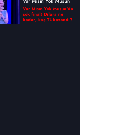
Var Mısın Yok Musun
Var Mısın Yok Musun'da
şok final! Dilara ne
kadar, kaç TL kazandı?