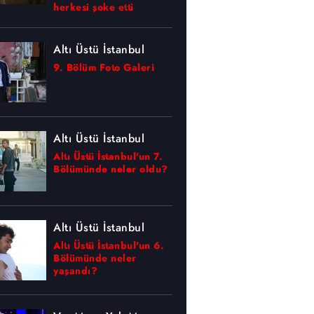
herkesi şoke etti
Altı Üstü İstanbul
9. Bölüm Foto Galeri
Altı Üstü İstanbul
Altı Üstü İstanbul'un 7.
Bölümünde neler oldu?
Altı Üstü İstanbul
Altı Üstü İstanbul'un 6.
Bölümünde neler
yaşandı?