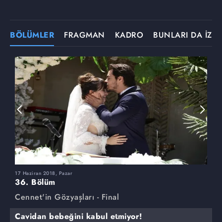
BÖLÜMLER
FRAGMAN
KADRO
BUNLARI DA İZLE
17 Haziran 2018, Pazar
3
36. Bölüm
3
Cennet'in Gözyaşları - Final
C
Cavidan bebeğini kabul etmiyor!