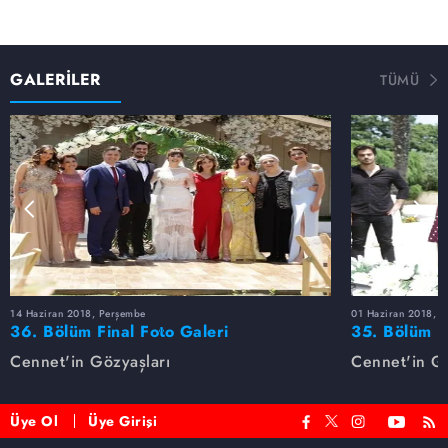
GALERİLER
TÜMÜ
14 Haziran 2018, Perşembe
01 Haziran 2018, 
36. Bölüm Final Foto Galeri
35. Bölüm F
Cennet'in Gözyaşları
Cennet'in Gö
Üye Ol
Üye Girişi