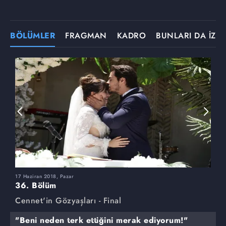
BÖLÜMLER
FRAGMAN
KADRO
BUNLARI DA İZLE
17 Haziran 2018, Pazar
3
36. Bölüm
3
Cennet'in Gözyaşları - Final
C
"Beni neden terk ettiğini merak ediyorum!"