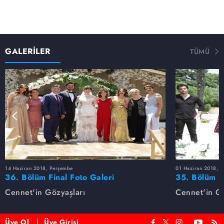
GALERİLER
TÜMÜ
14 Haziran 2018, Perşembe
01 Haziran 2018, 
36. Bölüm Final Foto Galeri
35. Bölüm F
Cennet'in Gözyaşları
Cennet'in Gö
Üye Ol
Üye Girişi