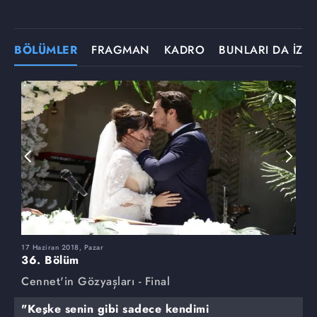
BÖLÜMLER
FRAGMAN
KADRO
BUNLARI DA İZLE
17 Haziran 2018, Pazar
3
36. Bölüm
3
Cennet'in Gözyaşları - Final
C
"Keşke senin gibi sadece kendimi