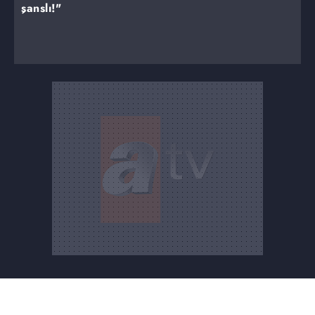
şanslı!"