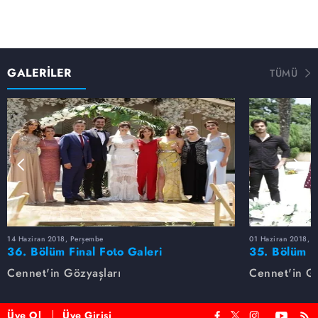
GALERİLER
TÜMÜ
14 Haziran 2018, Perşembe
01 Haziran 2018, 
36. Bölüm Final Foto Galeri
35. Bölüm F
Cennet'in Gözyaşları
Cennet'in Gö
Üye Ol
Üye Girişi