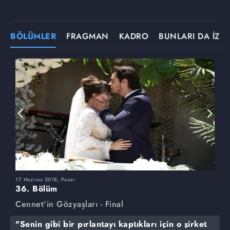
BÖLÜMLER
FRAGMAN
KADRO
BUNLARI DA İZLE
17 Haziran 2018, Pazar
3
36. Bölüm
3
Cennet'in Gözyaşları - Final
C
"Senin gibi bir pırlantayı kaptıkları için o şirket