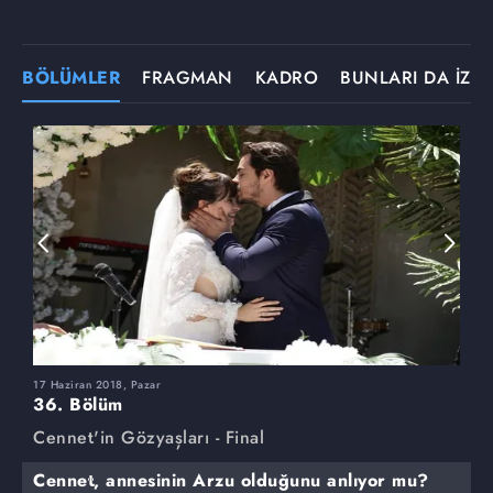
BÖLÜMLER
FRAGMAN
KADRO
BUNLARI DA İZLE
17 Haziran 2018, Pazar
3
36. Bölüm
3
Cennet'in Gözyaşları - Final
C
Cennet, annesinin Arzu olduğunu anlıyor mu?