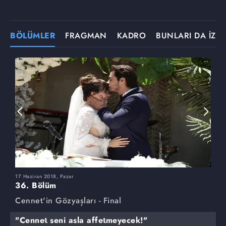
BÖLÜMLER
FRAGMAN
KADRO
BUNLARI DA İZLE
17 Haziran 2018, Pazar
3
36. Bölüm
3
Cennet'in Gözyaşları - Final
C
"Cennet seni asla affetmeyecek!"