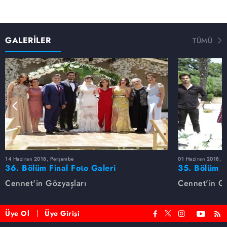
GALERİLER
TÜMÜ
14 Haziran 2018, Perşembe
01 Haziran 2018, 
36. Bölüm Final Foto Galeri
35. Bölüm F
Cennet'in Gözyaşları
Cennet'in Gö
Üye Ol
Üye Girişi