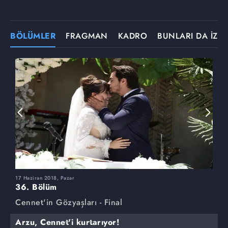
BÖLÜMLER
FRAGMAN
KADRO
BUNLARI DA İZLE
17 Haziran 2018, Pazar
3
36. Bölüm
3
Cennet'in Gözyaşları - Final
C
Arzu, Cennet'i kurtarıyor!