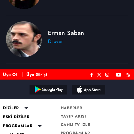
Erman Saban
Dilaver
Üye Ol
Üye Girişi
DİZİLER
HABERLER
YAYIN AKIŞI
Altı Üstü İstanbul
ESKİ DİZİLER
CANLI TV İZLE
Mercan Köşk
Eşkıya Dünyaya Hükümdar
PROGRAMLAR
Olmaz
PROGRAMLAR
A.B.İ.