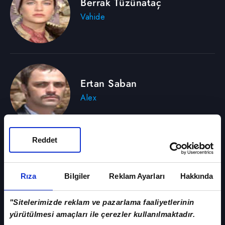
Berrak Tüzünataç
Vahide
Ertan Saban
Alex
Reddet
Filiz Ahmet
Rıza
Bilgiler
Reklam Ayarları
Hakkında
Zarife
"Sitelerimizde reklam ve pazarlama faaliyetlerinin
yürütülmesi amaçları ile çerezler kullanılmaktadır.