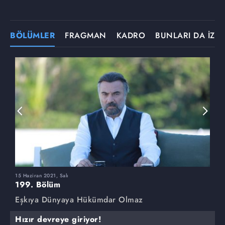
BÖLÜMLER
FRAGMAN
KADRO
BUNLARI DA İZLE
15 Haziran 2021, Salı
8
199. Bölüm
1
Eşkıya Dünyaya Hükümdar Olmaz
E
Hızır devreye giriyor!