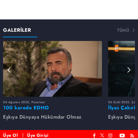
GALERİLER
TÜMÜ
04 Ağustos 2025, Pazartesi
06 Eylül 2023, Çar
100 karede EDHO
İlyas Çakırb
Eşkıya Dünyaya Hükümdar Olmaz
Eşkıya Düny
Üye Ol
Üye Girişi