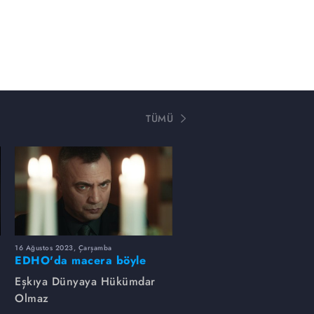
TÜMÜ
16 Ağustos 2023, Çarşamba
EDHO'da macera böyle
başlamıştı...
Eşkıya Dünyaya Hükümdar
Olmaz