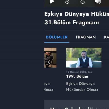
Eşkıya Dünyaya Hükü
31.Bölüm Fragmanı
BÖLÜMLER
FRAGMAN
K
9 Mart 2021, Salı
15 Haziran 2021, Salı
185. Bölüm
199. Bölüm
aya
Eşkıya Dünyaya
Eşkıya Dünyaya
lmaz
Hükümdar Olmaz
Hükümdar Olmaz