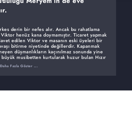
mutluluğu Meryem’in de eve
ır.
kes derin bir nefes alır. Ancak bu rahatlama
Viktor henüz kana doymamıştır. Ticaret yapmak
avet edilen Viktor ve masanın eski üyeleri bir
savaşı bitirme niyetinde değillerdir. Kapanmak
meyen düşmanlıkların kaçınılmaz sonunda yine
En büyük musibetten kurtularak huzur bulan Hızır
'in de eve dönüşüyle ikiye katlanır. Ailesinin
Daha Fazla Göster ...
ir ve artık her şey eskisinden daha güzel
üzel günler Nazlı'nın hayallerinin yıkılmasına yol
ın seçeceği yolu belirleyecektir.