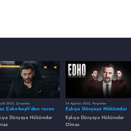
Eylül 2023, Çarşamba
24 Ağustos 2023, Perşembe
yas Çakırbeyli'den racon
Eşkıya Dünyaya Hükümdar
rsleri!
Olmaz dizsinin en çok
kıya Dünyaya Hükümdar
Eşkıya Dünyaya Hükümdar
izlenen sahneleri
maz
Olmaz