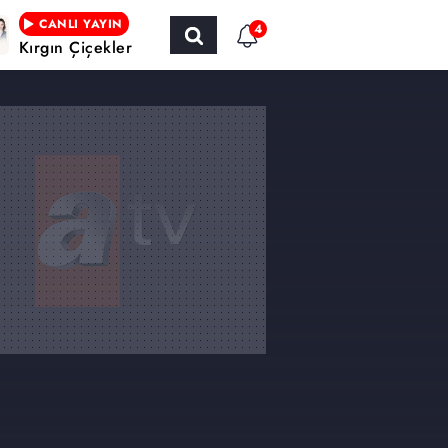
CANLI YAYIN
4
Kırgın Çiçekler