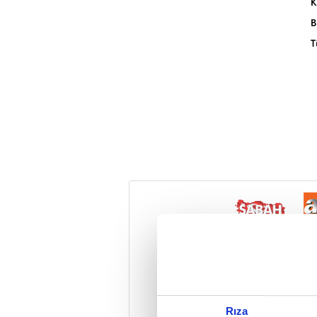
K
B
T
Reddet
Rıza