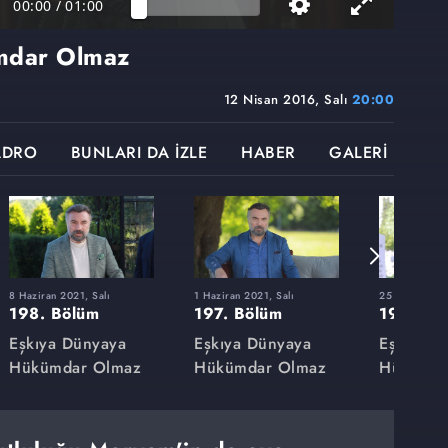
00:00
/
01:00
mdar Olmaz
12 Nisan 2016, Salı
20:00
ADRO
BUNLARI DA İZLE
HABER
GALERİ
8 Haziran 2021, Salı
1 Haziran 2021, Salı
25 Mayıs 2021
198. Bölüm
197. Bölüm
196. Bö
Eşkıya Dünyaya
Eşkıya Dünyaya
Eşkıya D
Hükümdar Olmaz
Hükümdar Olmaz
Hükümda