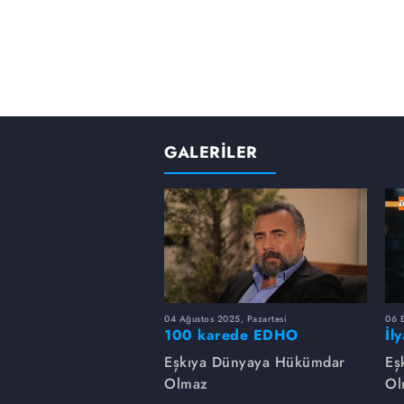
GALERİLER
04 Ağustos 2025, Pazartesi
06 
100 karede EDHO
İl
de
Eşkıya Dünyaya Hükümdar
Eş
Olmaz
Ol