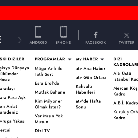
E
ANDROID
iPHONE
FACEBOOK
TWITTER
SKİ DİZİLER
PROGRAMLAR
atv HABER
DİZİ
KADROLAR
şkıya Dünyaya
Müge Anlı ile
atv Ana Haber
Altı Üstü
ükümdar
Tatlı Sert
atv Gün Ortası
İstanbul Ka
lmaz
Esra Erol'da
Kahvaltı
Mercan Köş
aradayı
Mutfak Bahane
Haberleri
Kadro
ara Para Aşk
Kim Milyoner
atv'de Hafta
A.B.İ. Kadr
en Anlat
Olmak İster?
Sonu
Kuruluş Or
aradeniz
Var Mısın Yok
Kadro
vrupa Yakası
Musun
ercai
Dizi TV