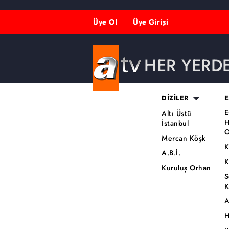
Üye Ol
Üye Girişi
HER YERD
DİZİLER
E
E
Altı Üstü
H
İstanbul
O
Mercan Köşk
K
A.B.İ.
K
Kuruluş Orhan
S
K
A
H