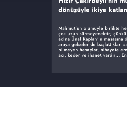
Hızır Çakırbeyli'nin 
dönüşüyle ikiye katlan
Mahmut'un ölümüyle birlikte her
çok uzun sürmeyecektir; çünkü 
adına Ünal Kaplan'ın masasına d
araya gelseler de başlattıkları 
bilmeyen hesaplar, nihayete er
acı, keder ve ihanet vardır... 
Çakırbeyli'nin mutluluğu Meryem
bir arada olmasını çok özlemişt
olacaktır. Onların hayal ettiği g
açar. Hızır'ın tercihleri Nazlı'n