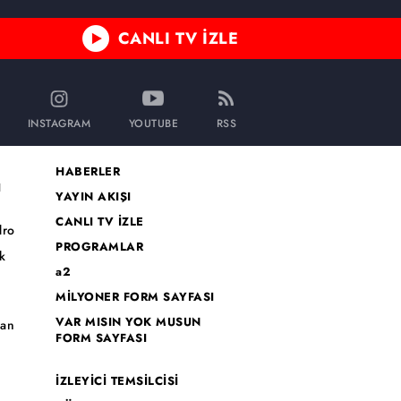
CANLI TV İZLE
INSTAGRAM
YOUTUBE
RSS
HABERLER
I
YAYIN AKIŞI
CANLI TV İZLE
dro
PROGRAMLAR
k
a2
MİLYONER FORM SAYFASI
o
VAR MISIN YOK MUSUN
han
FORM SAYFASI
İZLEYİCİ TEMSİLCİSİ