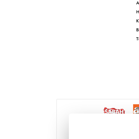
A
H
K
B
T
Reddet