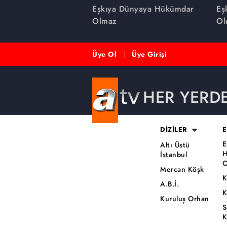
de
Eşkıya Dünyaya Hükümdar
Eş
Olmaz
Ol
Üye Ol
Üye Girişi
HER YERD
DİZİLER
E
E
Altı Üstü
H
İstanbul
O
Mercan Köşk
K
A.B.İ.
K
Kuruluş Orhan
S
K