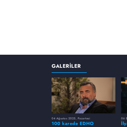
GALERİLER
04 Ağustos 2025, Pazartesi
06 
100 karede EDHO
İl