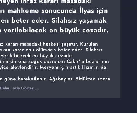
meyen infaz kararı masadaki
ulan mahkeme sonucunda İlyas için
en beter eder. Silahsız yaşamak
a verilebilecek en büyük cezadır.
 kararı masadaki herkesi şaşırtır. Kurulan
ıkan karar onu ölümden beter eder. Silahsız
verilebilecek en büyük cezadır.
ünlerdir ona soğuk davranan Çakır'la buzlarının
ice alevlendirir. Meryem için artık Hızır'ın da
n güne hareketlenir. Ağabeyleri öldükten sonra
tikam ateşiyle doludur. Çakırbeyli Ailesi'nin
Daha Fazla Göster ...
 geri kalmaz. Çıkan yangının kimi yakacağı ise