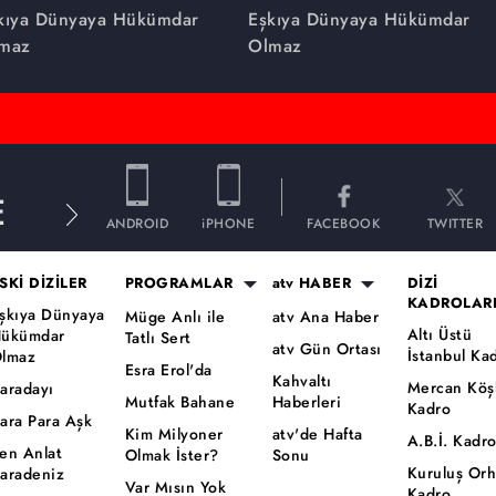
rsleri!
Olmaz dizsinin en çok
kıya Dünyaya Hükümdar
Eşkıya Dünyaya Hükümdar
izlenen sahneleri
maz
Olmaz
E
ANDROID
iPHONE
FACEBOOK
TWITTER
SKİ DİZİLER
PROGRAMLAR
atv HABER
DİZİ
KADROLAR
şkıya Dünyaya
Müge Anlı ile
atv Ana Haber
Altı Üstü
ükümdar
Tatlı Sert
atv Gün Ortası
İstanbul Ka
lmaz
Esra Erol'da
Kahvaltı
Mercan Köş
aradayı
Mutfak Bahane
Haberleri
Kadro
ara Para Aşk
Kim Milyoner
atv'de Hafta
A.B.İ. Kadr
en Anlat
Olmak İster?
Sonu
Kuruluş Or
aradeniz
Var Mısın Yok
Kadro