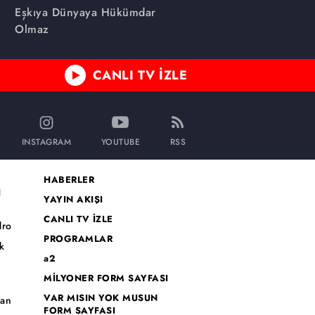
başlamıştı...
Eşkıya Dünyaya Hükümdar
Olmaz
CANLI TV İZLE
INSTAGRAM
YOUTUBE
RSS
HABERLER
I
YAYIN AKIŞI
CANLI TV İZLE
dro
PROGRAMLAR
k
a2
MİLYONER FORM SAYFASI
o
VAR MISIN YOK MUSUN
han
FORM SAYFASI