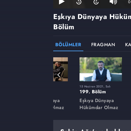
0
Eşkıya Dünyaya Hükü
Bölüm
BÖLÜMLER
FRAGMAN
K
9 Mart 2021, Salı
15 Haziran 2021, Salı
185. Bölüm
199. Bölüm
aya
Eşkıya Dünyaya
Eşkıya Dünyaya
lmaz
Hükümdar Olmaz
Hükümdar Olmaz