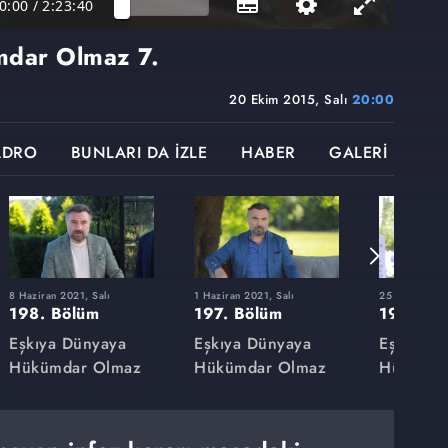
0:00
/
2:23:40
mdar Olmaz
7.
20 Ekim 2015, Salı
20:00
ADRO
BUNLARI DA İZLE
HABER
GALERİ
8 Haziran 2021, Salı
1 Haziran 2021, Salı
25 Mayıs 2021
198. Bölüm
197. Bölüm
196. Bö
Eşkıya Dünyaya
Eşkıya Dünyaya
Eşkıya D
Hükümdar Olmaz
Hükümdar Olmaz
Hükümda