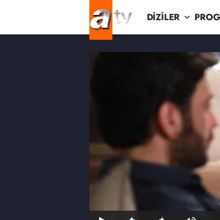
DİZİLER
PROG