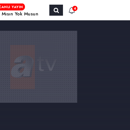
CANLI YAYIN
4
r Mısın Yok Musun