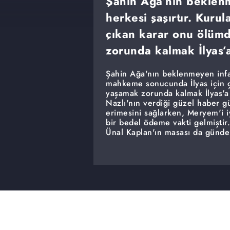
Şahin Ağa’nın beklen
herkesi şaşırtır. Kur
çıkan karar onu ölümd
zorunda kalmak İlyas’
Şahin Ağa'nın beklenmeyen infaz
mahkeme sonucunda İlyas için ç
yaşamak zorunda kalmak İlyas'a 
Nazlı'nın verdiği güzel haber g
erimesini sağlarken, Meryem'i iy
bir bedel ödeme vakti gelmiştir.
Ünal Kaplan'ın masası da günde
masaya oturan veliahtların içi in
fertleri de bu ateşi harlamaktan
belli olur!