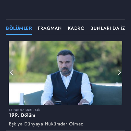
BÖLÜMLER
FRAGMAN
KADRO
BUNLARI DA İZLE
15 Haziran 2021, Salı
8
199. Bölüm
1
Eşkıya Dünyaya Hükümdar Olmaz
E