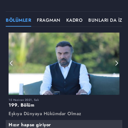
BÖLÜMLER
FRAGMAN
KADRO
BUNLARI DA İZLE
15 Haziran 2021, Salı
8
199. Bölüm
1
Eşkıya Dünyaya Hükümdar Olmaz
E
Hızır hapse giriyor