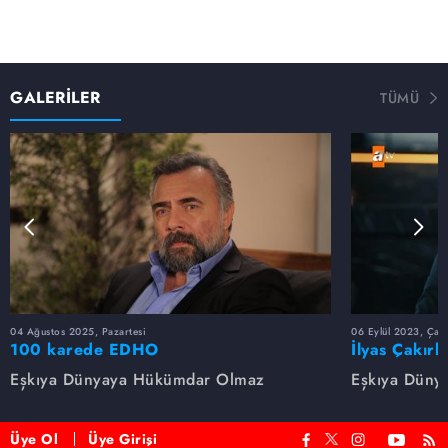
GALERİLER
TÜMÜ
04 Ağustos 2025, Pazartesi
06 Eylül 2023, Çar
100 karede EDHO
İlyas Çakırb
Eşkıya Dünyaya Hükümdar Olmaz
Eşkıya Düny
Üye Ol
Üye Girişi