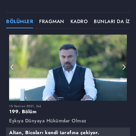
BÖLÜMLER
FRAGMAN
KADRO
BUNLARI DA İZLE
15 Haziran 2021, Salı
8
199. Bölüm
1
Eşkıya Dünyaya Hükümdar Olmaz
E
Altan, Bicoları kendi tarafına çekiyor.