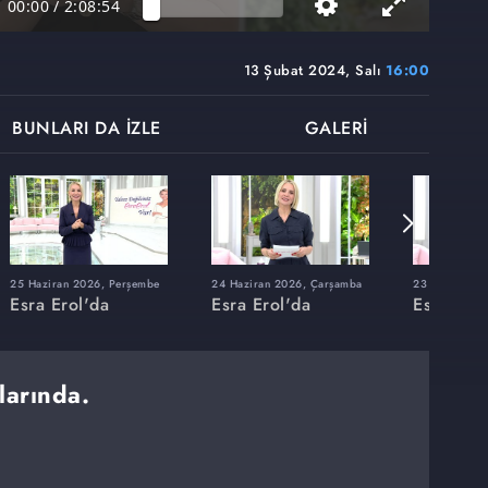
00:00
/
2:08:54
13 Şubat 2024, Salı
16:00
BUNLARI DA İZLE
GALERİ
25 Haziran 2026, Perşembe
24 Haziran 2026, Çarşamba
23 Haziran 20
Esra Erol'da
Esra Erol'da
Esra Erol
larında.