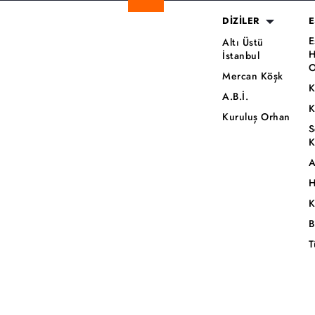
DİZİLER
E
E
Altı Üstü
H
İstanbul
O
Mercan Köşk
K
A.B.İ.
K
Kuruluş Orhan
S
K
A
H
K
B
T