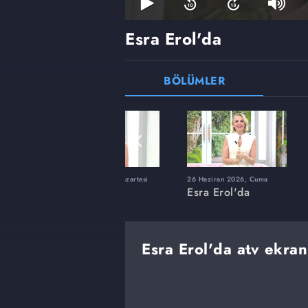
Esra Erol'da
BÖLÜMLER
ı
8 Haziran 2026, Pazartesi
26 Haziran 2026, Cuma
Esra Erol'da
Esra Erol'da
Esra Erol'da atv ekran