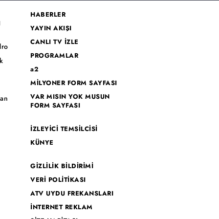
HABERLER
I
YAYIN AKIŞI
CANLI TV İZLE
dro
PROGRAMLAR
k
a2
MİLYONER FORM SAYFASI
o
VAR MISIN YOK MUSUN
han
FORM SAYFASI
İZLEYİCİ TEMSİLCİSİ
KÜNYE
GİZLİLİK BİLDİRİMİ
VERİ POLİTİKASI
ATV UYDU FREKANSLARI
İNTERNET REKLAM