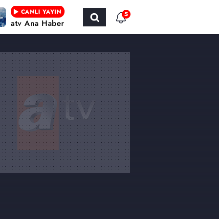
CANLI YAYIN
5
atv Ana Haber