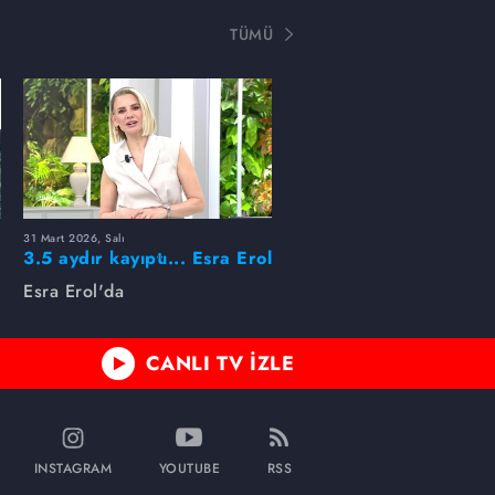
TÜMÜ
31 Mart 2026, Salı
ı
3.5 aydır kayıptı... Esra Erol
buldu!
Esra Erol'da
CANLI TV İZLE
INSTAGRAM
YOUTUBE
RSS