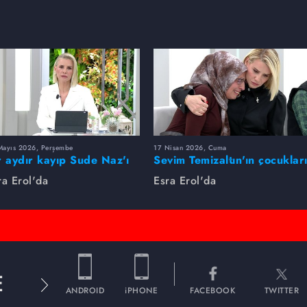
Mayıs 2026, Perşembe
17 Nisan 2026, Cuma
r aydır kayıp Sude Naz'ı
Sevim Temizaltın'ın çocuklar
ra Erol buldu
nerede?
ra Erol'da
Esra Erol'da
E
ANDROID
iPHONE
FACEBOOK
TWITTER