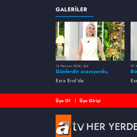
GALERİLER
16 Haziran 2026, Salı
07 
Günlerdir aranıyordu,
Bi
dakikalar içinde bulundu!
Es
Esra Erol'da
Es
Üye Ol
Üye Girişi
HER YERD