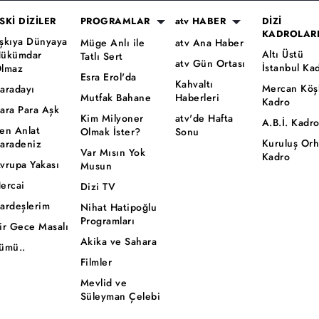
SKİ DİZİLER
PROGRAMLAR
atv HABER
DİZİ
KADROLAR
şkıya Dünyaya
Müge Anlı ile
atv Ana Haber
Altı Üstü
ükümdar
Tatlı Sert
atv Gün Ortası
İstanbul Ka
lmaz
Esra Erol'da
Kahvaltı
Mercan Köş
aradayı
Mutfak Bahane
Haberleri
Kadro
ara Para Aşk
Kim Milyoner
atv'de Hafta
A.B.İ. Kadr
en Anlat
Olmak İster?
Sonu
Kuruluş Or
aradeniz
Var Mısın Yok
Kadro
vrupa Yakası
Musun
ercai
Dizi TV
ardeşlerim
Nihat Hatipoğlu
Programları
ir Gece Masalı
Akika ve Sahara
ümü..
Filmler
Mevlid ve
Süleyman Çelebi