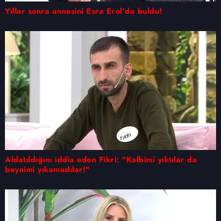
Yıllar sonra annesini Esra Erol’da buldu!
Aldatıldığını iddia eden Fikri: "Kalbimi yıktılar da
beynimi yıkamadılar!"