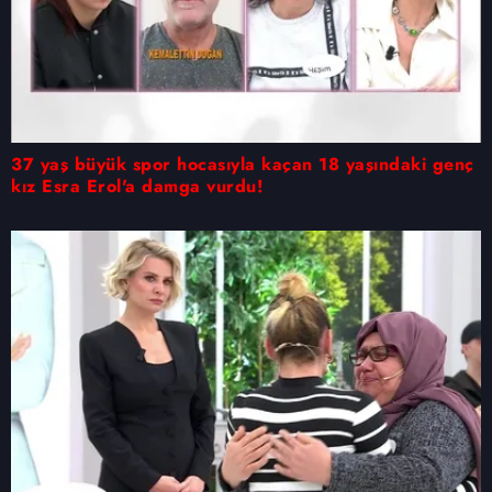
37 yaş büyük spor hocasıyla kaçan 18 yaşındaki genç
kız Esra Erol'a damga vurdu!