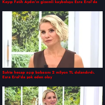
Kayıp Fatih Aydın’ın gizemli kayboluşu Esra Erol’da
Sahte hesap açıp babasını 2 milyon TL dolandırdı.
Esra Erol'da şok eden olay