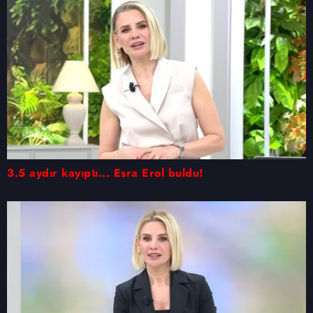
3.5 aydır kayıptı... Esra Erol buldu!