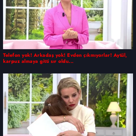
Telefon yok! Arkadaş yok! Evden çıkmıyorlar! Aytül,
karpuz almaya gitti sır oldu...