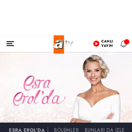
CANLI
YAYIN
ESRA EROL'DA
BÖLÜMLER
BUNLARI DA İZLE