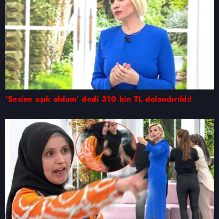
‘Sesine aşık oldum’ dedi 310 bin TL dolandırıldı!