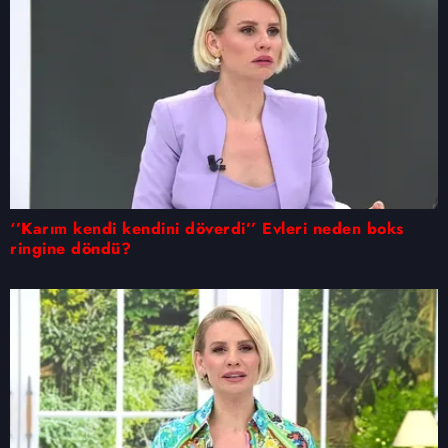
‘’Karım kendi kendini döverdi’’ Evleri neden boks
ringine döndü?