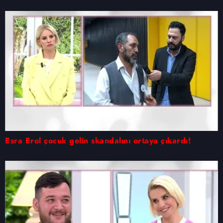
kullanılmaktadır. Bu çerezler vasıtasıyla çeşitli kişisel
verileriniz işlenmekte olup gerekli olan çerezler bilgi
toplumu hizmetlerinin sunulması amacıyla
kullanılmaktadır. Diğer çerezler, sitemizin daha işlevsel
kılınması ve kişiselleştirilmesi ve sizlere yönelik
reklam/pazarlama faaliyetlerinin yapılması, amaçlarıyla
sınırlı olarak açık rızanız dahilinde kullanılacaktır.
Çerezlere ilişkin tercihlerinizi aşağıda yer alan panel
vasıtasıyla belirleyebilirsiniz. Çerezlere ilişkin detaylı bilgi
için Ayarlar butonuna tıklayabilir,
Çerez Bilgilendirme
Metnimizi
ziyaret edebilirsiniz.
Esra Erol çocuk gelin skandalını ortaya çıkardı!
6698 sayılı Kişisel Verilerin Korunması Kanunu uyarınca
hazırlanmış Aydınlatma Metnimizi okumak ve sitemizde
ilgili mevzuata uygun olarak kullanılan çerezlerle ilgili bilgi
almak için lütfen
tıklayınız
.