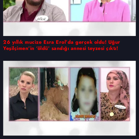
26 yıllık mucize Esra Erol’da gerçek oldu! Uğur
Yeşilçimen’in ‘öldü’ sandığı annesi teyzesi çıktı!