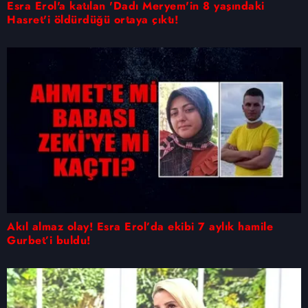
Esra Erol'a katılan 'Dadı Meryem'in 8 yaşındaki
Hasret'i öldürdüğü ortaya çıktı!
Akıl almaz olay! Esra Erol’da ekibi 7 aylık hamile
Gurbet’i buldu!