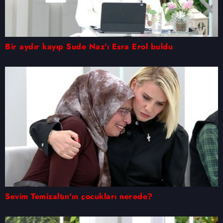
Bir aydır kayıp Sude Naz'ı Esra Erol buldu
Sevim Temizaltın'ın çocukları nerede?