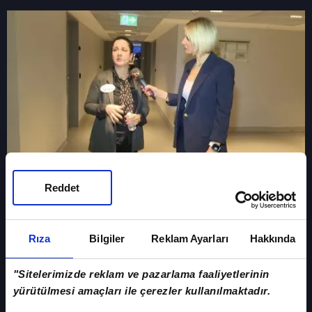
Reddet
Öğretmen Seda'nın hikayesi...
Rıza
Bilgiler
Reklam Ayarları
Hakkında
"Sitelerimizde reklam ve pazarlama faaliyetlerinin
yürütülmesi amaçları ile çerezler kullanılmaktadır.