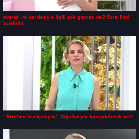
Annesi ve kardeşiyle ilgili şok gerçek ne? Esra Erol
açıkladı!
''Rize'nin kraliçesiyim'' Oğullarıyla barışabilecek mi?