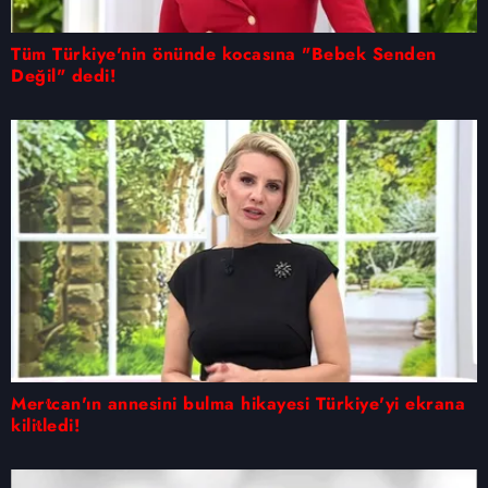
Tüm Türkiye'nin önünde kocasına "Bebek Senden
Değil" dedi!
Mertcan'ın annesini bulma hikayesi Türkiye'yi ekrana
kilitledi!