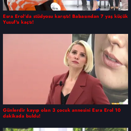
Esra Erol'da stüdyosu karıştı! Babasından 7 yaş küçük
Yusuf'a kaçtı!
Günlerdir kayıp olan 3 çocuk annesini Esra Erol 10
dakikada buldu!